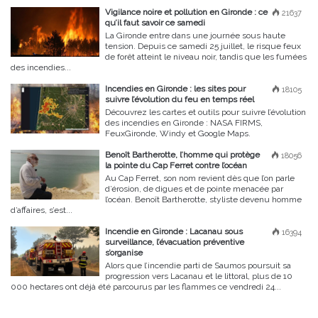
Vigilance noire et pollution en Gironde : ce
21637
qu’il faut savoir ce samedi
La Gironde entre dans une journée sous haute
tension. Depuis ce samedi 25 juillet, le risque feux
de forêt atteint le niveau noir, tandis que les fumées
des incendies...
Incendies en Gironde : les sites pour
18105
suivre l’évolution du feu en temps réel
Découvrez les cartes et outils pour suivre l’évolution
des incendies en Gironde : NASA FIRMS,
FeuxGironde, Windy et Google Maps.
Benoît Bartherotte, l’homme qui protège
18056
la pointe du Cap Ferret contre l’océan
Au Cap Ferret, son nom revient dès que l’on parle
d’érosion, de digues et de pointe menacée par
l’océan. Benoît Bartherotte, styliste devenu homme
d’affaires, s’est...
Incendie en Gironde : Lacanau sous
16394
surveillance, l’évacuation préventive
s’organise
Alors que l’incendie parti de Saumos poursuit sa
progression vers Lacanau et le littoral, plus de 10
000 hectares ont déjà été parcourus par les flammes ce vendredi 24...