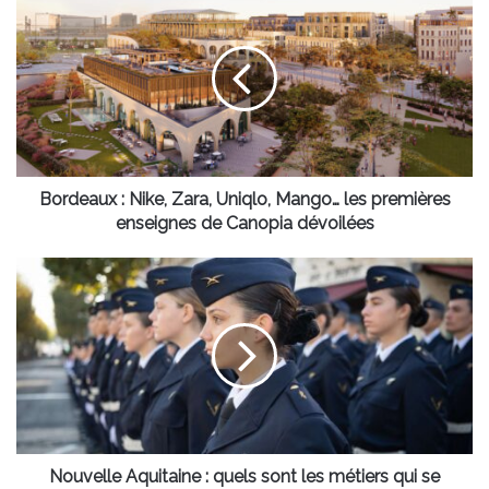
:
Nike,
Zara,
Uniqlo,
Mango…
les
premières
enseignes
de
Bordeaux : Nike, Zara, Uniqlo, Mango… les premières
Canopia
enseignes de Canopia dévoilées
dévoilées
Nouvelle
Aquitaine
:
quels
sont
les
métiers
qui
se
féminisent
Nouvelle Aquitaine : quels sont les métiers qui se