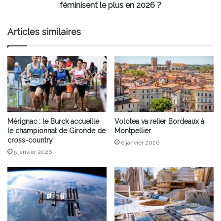
le
féminisent le plus en 2026 ?
plus
en
Articles similaires
2026
?
Mérignac : le Burck accueille
Volotea va relier Bordeaux à
le championnat de Gironde de
Montpellier
cross-country
6 janvier 2026
5 janvier 2026