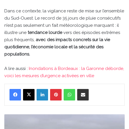
Dans ce contexte, la vigilance reste de mise sur l’ensemble
du Sud-Ouest. Le record de 35 jours de pluie consécutifs
n’est pas seulement un fait météorologique marquant : il
illustre une
tendance lourde
vers des épisodes extrêmes
plus fréquents,
avec des impacts concrets sur la vie
quotidienne, l’économie locale et la sécurité des
populations.
A lire aussi :
Inondations à Bordeaux : la Garonne déborde,
voici les mesures d’urgence activées en ville
Linkedin
Pinterest
WhatsApp
Partager par email
Inondations
à