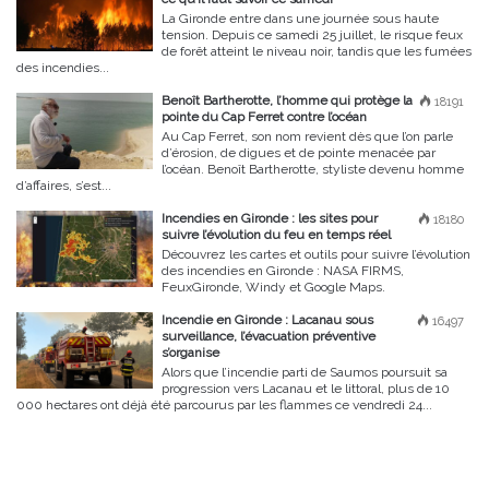
La Gironde entre dans une journée sous haute
tension. Depuis ce samedi 25 juillet, le risque feux
de forêt atteint le niveau noir, tandis que les fumées
des incendies...
Benoît Bartherotte, l’homme qui protège la
18191
pointe du Cap Ferret contre l’océan
Au Cap Ferret, son nom revient dès que l’on parle
d’érosion, de digues et de pointe menacée par
l’océan. Benoît Bartherotte, styliste devenu homme
d’affaires, s’est...
Incendies en Gironde : les sites pour
18180
suivre l’évolution du feu en temps réel
Découvrez les cartes et outils pour suivre l’évolution
des incendies en Gironde : NASA FIRMS,
FeuxGironde, Windy et Google Maps.
Incendie en Gironde : Lacanau sous
16497
surveillance, l’évacuation préventive
s’organise
Alors que l’incendie parti de Saumos poursuit sa
progression vers Lacanau et le littoral, plus de 10
000 hectares ont déjà été parcourus par les flammes ce vendredi 24...