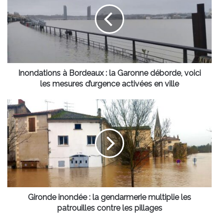
Bordeaux
:
la
Garonne
déborde,
voici
les
mesures
Inondations à Bordeaux : la Garonne déborde, voici
d’urgence
les mesures d’urgence activées en ville
activées
en
Gironde
ville
inondée
:
la
gendarmerie
multiplie
les
patrouilles
contre
les
Gironde inondée : la gendarmerie multiplie les
pillages
patrouilles contre les pillages