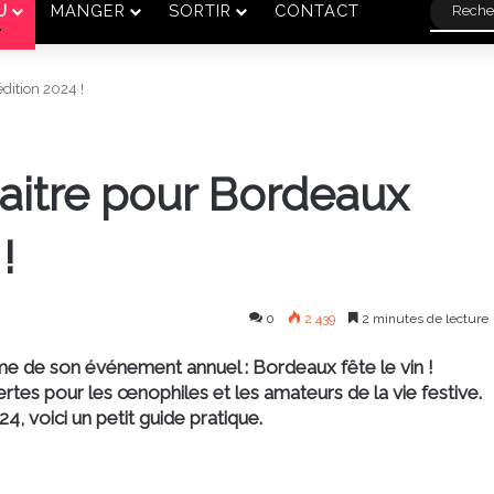
U
MANGER
SORTIR
CONTACT
édition 2024 !
naitre pour Bordeaux
!
0
2 439
2 minutes de lecture
me de son événement annuel : Bordeaux fête le vin !
rtes pour les œnophiles et les amateurs de la vie festive.
4, voici un petit guide pratique.