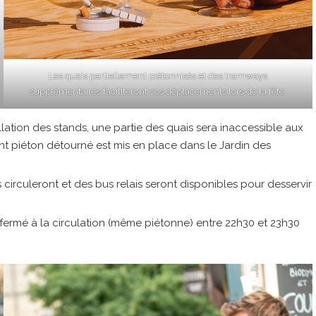
Les quais partiellement piétonnisés et des tramways
supplémentaires faciliteront vos déplacements lors de la fête.
tallation des stands, une partie des quais sera inaccessible aux
ent piéton détourné est mis en place dans le Jardin des
irculeront et des bus relais seront disponibles pour desservir
a fermé à la circulation (même piétonne) entre 22h30 et 23h30