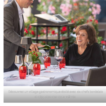
Découvrez un village gastronomique étoilé avec six chefs bordelais
et dégustez des plats raffinés.