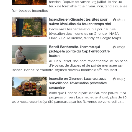
tension. Depuis ce samedi 25 juillet, le risque
feux de forêt atteint le niveau noir, tandis que les
fumées des incendies...
Incendies en Gironde : les sites pour
18127
suivre l’évolution du feu en temps réel
Découvrez les cartes et outils pour suivre
l’évolution des incendies en Gironde : NASA
FIRMS, FeuxGironde, Windy et Google Maps.
Benoît Bartherotte, l’homme qui
18092
protège la pointe du Cap Ferret contre
l’océan
Au Cap Ferret, son nom revient dès que l’on parle
d’érosion, de digues et de pointe menacée par
l’océan. Benoît Bartherotte, styliste devenu homme d’affaires, s’est...
Incendie en Gironde : Lacanau sous
16425
surveillance, l’évacuation préventive
s’organise
Alors que l’incendie parti de Saumos poursuit sa
progression vers Lacanau et le littoral, plus de 10
000 hectares ont déjà été parcourus par les flammes ce vendredi 24...