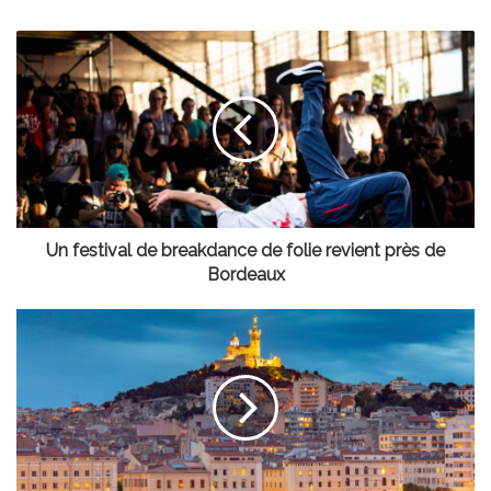
Un
festival
de
breakdance
de
folie
revient
près
de
Bordeaux
Un festival de breakdance de folie revient près de
Bordeaux
Un
vol
direction
Marseille
disponible
dès
juin
depuis