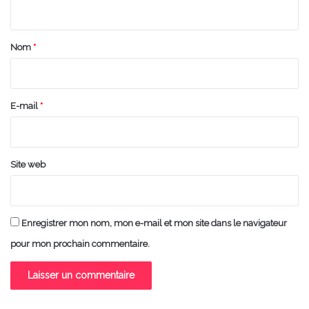
n
t
a
Nom
*
i
r
e
E-mail
*
*
Site web
Enregistrer mon nom, mon e-mail et mon site dans le navigateur
pour mon prochain commentaire.