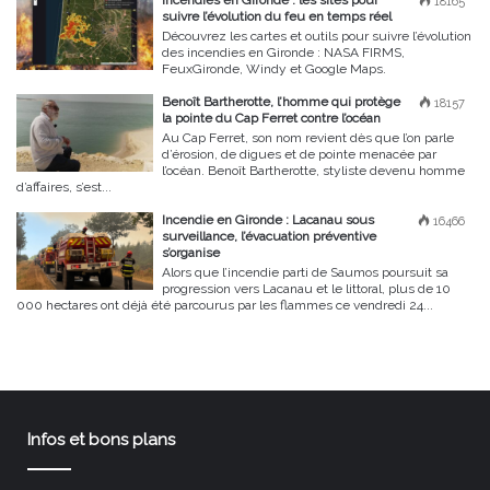
Incendies en Gironde : les sites pour
18165
suivre l’évolution du feu en temps réel
Découvrez les cartes et outils pour suivre l’évolution
des incendies en Gironde : NASA FIRMS,
FeuxGironde, Windy et Google Maps.
Benoît Bartherotte, l’homme qui protège
18157
la pointe du Cap Ferret contre l’océan
Au Cap Ferret, son nom revient dès que l’on parle
d’érosion, de digues et de pointe menacée par
l’océan. Benoît Bartherotte, styliste devenu homme
d’affaires, s’est...
Incendie en Gironde : Lacanau sous
16466
surveillance, l’évacuation préventive
s’organise
Alors que l’incendie parti de Saumos poursuit sa
progression vers Lacanau et le littoral, plus de 10
000 hectares ont déjà été parcourus par les flammes ce vendredi 24...
Infos et bons plans