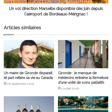
l'aéroport
de
Un vol direction Marseille disponible dès juin depuis
Bordeaux-
l'aéroport de Bordeaux-Mérignac !
Mérignac
!
Articles similaires
Un maire de Gironde disparait
Gironde : le manque de
et part refaire sa vie au Canada
médecins entraîne la fermeture
d’une unité de soins palliatifs
26 septembre 2025
1 juillet 2026