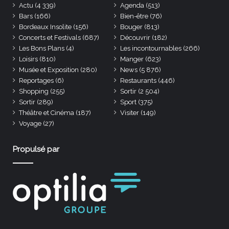
Actu
(4 339)
Agenda
(513)
Bars
(166)
Bien-être
(76)
Bordeaux Insolite
(156)
Bouger
(813)
Concerts et Festivals
(687)
Découvrir
(182)
Les Bons Plans
(4)
Les incontournables
(266)
Loisirs
(810)
Manger
(623)
Musée et Exposition
(280)
News
(5 876)
Reportages
(6)
Restaurants
(446)
Shopping
(255)
Sortir
(2 504)
Sortir
(289)
Sport
(375)
Théâtre et Cinéma
(187)
Visiter
(149)
Voyage
(27)
Propulsé par