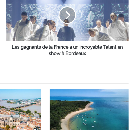
de
la
France
a
un
incroyable
Talent
en
Les gagnants de la France a un incroyable Talent en
show
show à Bordeaux
à
Bordeaux