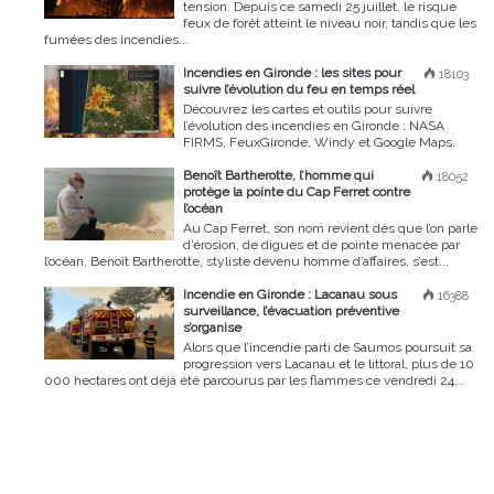
tension. Depuis ce samedi 25 juillet, le risque
feux de forêt atteint le niveau noir, tandis que les
fumées des incendies...
Incendies en Gironde : les sites pour
18103
suivre l’évolution du feu en temps réel
Découvrez les cartes et outils pour suivre
l’évolution des incendies en Gironde : NASA
FIRMS, FeuxGironde, Windy et Google Maps.
Benoît Bartherotte, l’homme qui
18052
protège la pointe du Cap Ferret contre
l’océan
Au Cap Ferret, son nom revient dès que l’on parle
d’érosion, de digues et de pointe menacée par
l’océan. Benoît Bartherotte, styliste devenu homme d’affaires, s’est...
Incendie en Gironde : Lacanau sous
16388
surveillance, l’évacuation préventive
s’organise
Alors que l’incendie parti de Saumos poursuit sa
progression vers Lacanau et le littoral, plus de 10
000 hectares ont déjà été parcourus par les flammes ce vendredi 24...