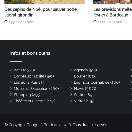
Des sapins de Noël pour sauver notre
Les prévisions mét
littoral girondin
février à Bordeaux
24 janvier 2022
22 février 2026
Infos et bons plans
Actu
(4 339)
Agenda
(513)
Bordeaux Insolite
(156)
Bouger
(813)
Les Bons Plans
(4)
Les incontournables
(266)
Musée et Exposition
(280)
News
(5 876)
Shopping
(255)
Sortir
(289)
Théâtre et Cinéma
(187)
Visiter
(149)
© Copyright Bouger à Bordeaux 2026. Tous droits réservés.