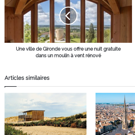
de
Gironde
vous
offre
une
nuit
gratuite
dans
Une ville de Gironde vous offre une nuit gratuite
un
dans un moulin à vent rénové
moulin
à
vent
Articles similaires
rénové