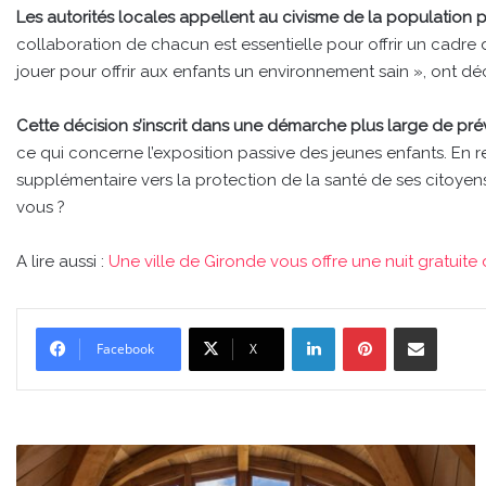
Les autorités locales appellent au civisme de la population p
collaboration de chacun est essentielle pour offrir un cadre 
jouer pour offrir aux enfants un environnement sain », ont d
Cette décision s’inscrit dans une démarche plus large de pré
ce qui concerne l’exposition passive des jeunes enfants. En r
supplémentaire vers la protection de la santé de ses citoyens
vous ?
A lire aussi :
Une ville de Gironde vous offre une nuit gratuit
Linkedin
Pinterest
Partager par email
Facebook
X
Une
ville