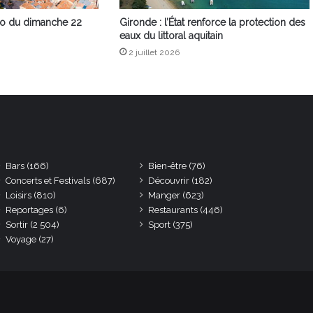
éo du dimanche 22
Gironde : l’État renforce la protection des
eaux du littoral aquitain
2 juillet 2026
Bars
(166)
Bien-être
(76)
Concerts et Festivals
(687)
Découvrir
(182)
Loisirs
(810)
Manger
(623)
Reportages
(6)
Restaurants
(446)
Sortir
(2 504)
Sport
(375)
Voyage
(27)