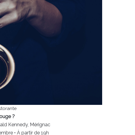
istorante
ouge ?
rald Kennedy, Mérignac
mbre • À partir de 19h