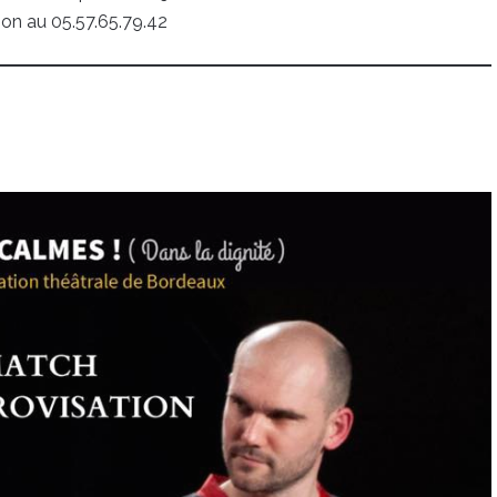
ion au 05.57.65.79.42