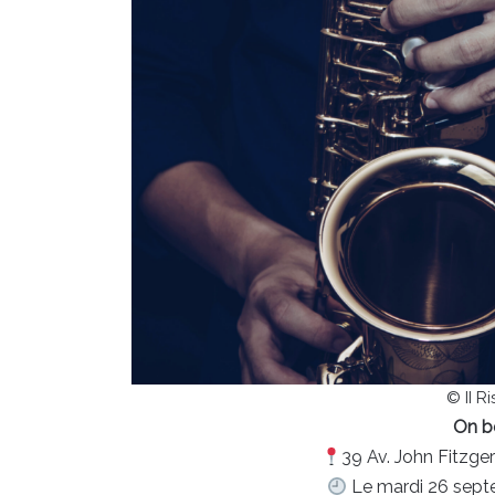
© II R
On b
39 Av. John Fitzge
Le mardi 26 septe