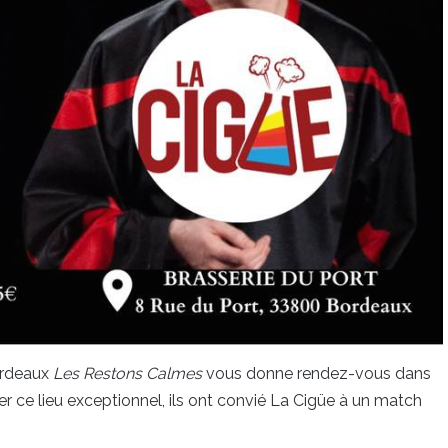
Bordeaux
Les Restons Calmes
vous donne rendez-vous dans
er ce lieu exceptionnel, ils ont convié La Cigüe à un match