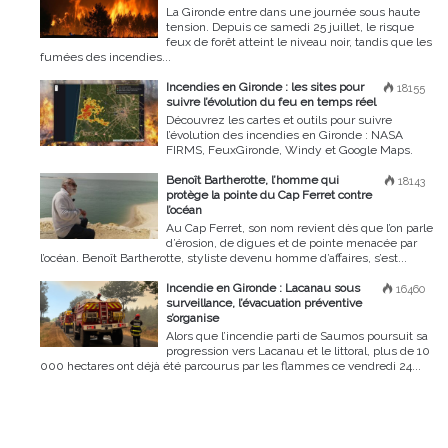
La Gironde entre dans une journée sous haute
tension. Depuis ce samedi 25 juillet, le risque
feux de forêt atteint le niveau noir, tandis que les
fumées des incendies...
Incendies en Gironde : les sites pour
18155
suivre l’évolution du feu en temps réel
Découvrez les cartes et outils pour suivre
l’évolution des incendies en Gironde : NASA
FIRMS, FeuxGironde, Windy et Google Maps.
Benoît Bartherotte, l’homme qui
18143
protège la pointe du Cap Ferret contre
l’océan
Au Cap Ferret, son nom revient dès que l’on parle
d’érosion, de digues et de pointe menacée par
l’océan. Benoît Bartherotte, styliste devenu homme d’affaires, s’est...
Incendie en Gironde : Lacanau sous
16460
surveillance, l’évacuation préventive
s’organise
Alors que l’incendie parti de Saumos poursuit sa
progression vers Lacanau et le littoral, plus de 10
000 hectares ont déjà été parcourus par les flammes ce vendredi 24...