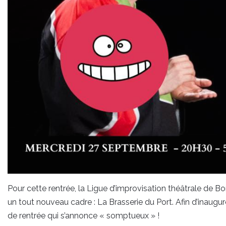
Pour cette rentrée, la Ligue d’improvisation théâtrale de 
un tout nouveau cadre : La Brasserie du Port. Afin d’inaugur
de rentrée qui s’annonce « somptueux » !