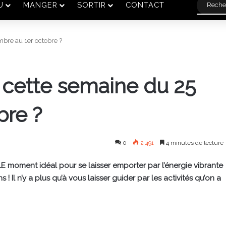
U
MANGER
SORTIR
CONTACT
bre au 1er octobre ?
cette semaine du 25
bre ?
0
2 491
4 minutes de lecture
 moment idéal pour se laisser emporter par l’énergie vibrante
 Il n’y a plus qu’à vous laisser guider par les activités qu’on a