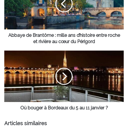
mille
ans
d’histoire
entre
roche
et
Abbaye de Brantôme : mille ans d’histoire entre roche
rivière
et rivière au cœur du Périgord
au
cœur
Où
du
bouger
Périgord
à
Bordeaux
du
5
au
11
janvier
?
Où bouger à Bordeaux du 5 au 11 janvier ?
Articles similaires