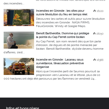
des incendies...
Incendies en Gironde : les sites pour
18100
suivre l’évolution du feu en temps réel
Découvrez les cartes et outils pour suivre l’évolution
des incendies en Gironde : NASA FIRMS,
FeuxGironde, Windy et Google Maps.
Benoît Bartherotte, l’homme qui protège
18050
la pointe du Cap Ferret contre l’océan
Au Cap Ferret, son nom revient dès que l’on parle
d’érosion, de digues et de pointe menacée par
l’océan. Benoît Bartherotte, styliste devenu homme
d’affaires, s’est...
Incendie en Gironde : Lacanau sous
16386
surveillance, l’évacuation préventive
s’organise
Alors que l’incendie parti de Saumos poursuit sa
progression vers Lacanau et le littoral, plus de 10
000 hectares ont déjà été parcourus par les flammes ce vendredi 24...
Infos et bons plans