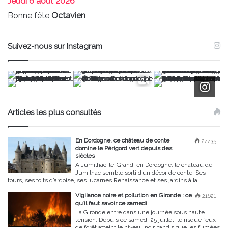
Jeudi
6 août 2026
Bonne fête
Octavien
Suivez-nous sur Instagram
Articles les plus consultés
En Dordogne, ce château de conte
24435
domine le Périgord vert depuis des
siècles
À Jumilhac-le-Grand, en Dordogne, le château de
Jumilhac semble sorti d’un décor de conte. Ses
tours, ses toits d’ardoise, ses lucarnes Renaissance et ses jardins à la...
Vigilance noire et pollution en Gironde : ce
21621
qu’il faut savoir ce samedi
La Gironde entre dans une journée sous haute
tension. Depuis ce samedi 25 juillet, le risque feux
de forêt atteint le niveau noir, tandis que les fumées