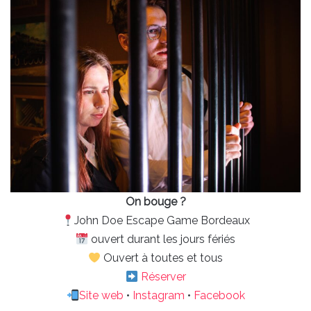
On bouge ?
John Doe Escape Game Bordeaux
ouvert durant les jours fériés
Ouvert à toutes et tous
Réserver
Site web
•
Instagram
•
Facebook