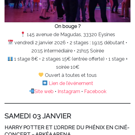
On bouge ?
145 avenue de Magudas, 33320 Eysines
vendredi 2 janvier 2026 • 2 stages : 19:15 débutant •
20:15 intermédiaire • 21h15 Soirée
1 stage 8€ • 2 stages 15€ (entrée offerte) • 1 stage +
soirée 10€
Ouvert à toutes et tous
Lien de l’événement
Site
w
eb
•
Instagram
•
Facebook
SAMEDI 03 JANVIER
HARRY POTTER ET L’ORDRE DU PHÉNIX EN CINÉ-
CONCERT – ARKÉA ARENA