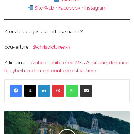
Site Web
•
Facebook
•
Instagram
Alors tu bouges où cette semaine ?
couverture :
@‌chrispictures33
À lire aussi :
Aïnhoa Lahitete, ex-Miss Aquitaine, dénonce
le cyberharcèlement dont elle est victime
Linkedin
Pinterest
WhatsApp
Partager par email
Abbaye
de
Brantôme
: