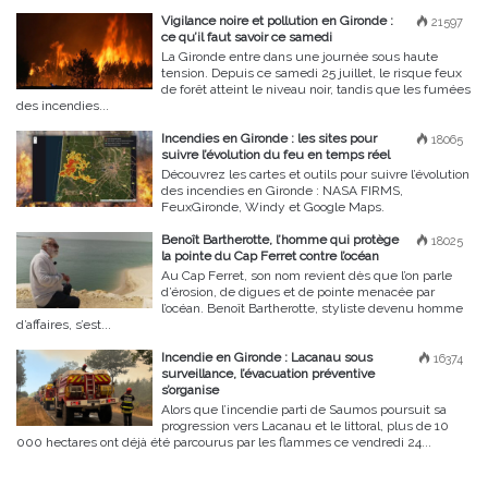
Vigilance noire et pollution en Gironde :
21597
ce qu’il faut savoir ce samedi
La Gironde entre dans une journée sous haute
tension. Depuis ce samedi 25 juillet, le risque feux
de forêt atteint le niveau noir, tandis que les fumées
des incendies...
Incendies en Gironde : les sites pour
18065
suivre l’évolution du feu en temps réel
Découvrez les cartes et outils pour suivre l’évolution
des incendies en Gironde : NASA FIRMS,
FeuxGironde, Windy et Google Maps.
Benoît Bartherotte, l’homme qui protège
18025
la pointe du Cap Ferret contre l’océan
Au Cap Ferret, son nom revient dès que l’on parle
d’érosion, de digues et de pointe menacée par
l’océan. Benoît Bartherotte, styliste devenu homme
d’affaires, s’est...
Incendie en Gironde : Lacanau sous
16374
surveillance, l’évacuation préventive
s’organise
Alors que l’incendie parti de Saumos poursuit sa
progression vers Lacanau et le littoral, plus de 10
000 hectares ont déjà été parcourus par les flammes ce vendredi 24...