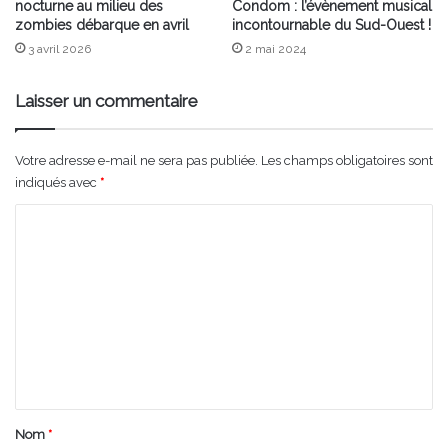
nocturne au milieu des
Condom : l’évènement musical
zombies débarque en avril
incontournable du Sud-Ouest !
3 avril 2026
2 mai 2024
Laisser un commentaire
Votre adresse e-mail ne sera pas publiée.
Les champs obligatoires sont
indiqués avec
*
C
o
m
m
e
n
t
a
Nom
*