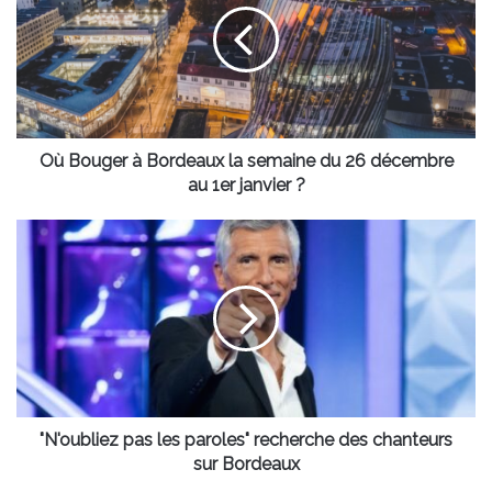
Bordeaux
la
semaine
du
26
décembre
au
Où Bouger à Bordeaux la semaine du 26 décembre
1er
au 1er janvier ?
janvier
?
"N'oubliez
pas
les
paroles"
recherche
des
chanteurs
sur
Bordeaux
"N'oubliez pas les paroles" recherche des chanteurs
sur Bordeaux