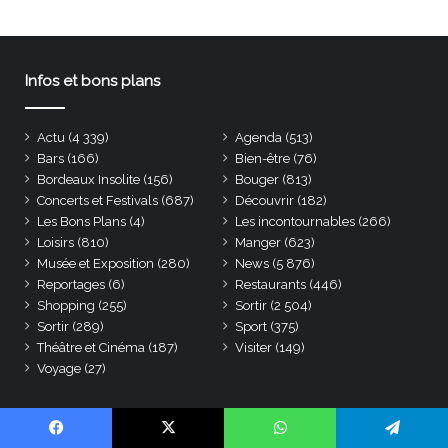
Infos et bons plans
Actu
(4 339)
Agenda
(513)
Bars
(166)
Bien-être
(76)
Bordeaux Insolite
(156)
Bouger
(813)
Concerts et Festivals
(687)
Découvrir
(182)
Les Bons Plans
(4)
Les incontournables
(266)
Loisirs
(810)
Manger
(623)
Musée et Exposition
(280)
News
(5 876)
Reportages
(6)
Restaurants
(446)
Shopping
(255)
Sortir
(2 504)
Sortir
(289)
Sport
(375)
Théâtre et Cinéma
(187)
Visiter
(149)
Voyage
(27)
Propulsé par
Facebook
X
WhatsApp
Telegram