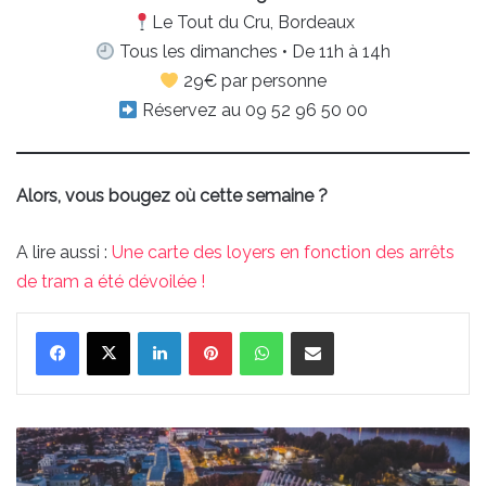
Le Tout du Cru, Bordeaux
Tous les dimanches • De 11h à 14h
29€ par personne
Réservez au 09 52 96 50 00
Alors, vous bougez où cette semaine ?
A lire aussi :
Une carte des loyers en fonction des arrêts
de tram a été dévoilée !
Linkedin
Pinterest
WhatsApp
Partager par email
Où
Bouger
à