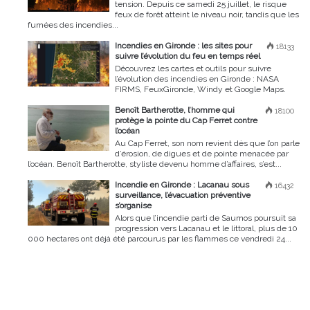
tension. Depuis ce samedi 25 juillet, le risque
feux de forêt atteint le niveau noir, tandis que les
fumées des incendies...
Incendies en Gironde : les sites pour
18133
suivre l’évolution du feu en temps réel
Découvrez les cartes et outils pour suivre
l’évolution des incendies en Gironde : NASA
FIRMS, FeuxGironde, Windy et Google Maps.
Benoît Bartherotte, l’homme qui
18100
protège la pointe du Cap Ferret contre
l’océan
Au Cap Ferret, son nom revient dès que l’on parle
d’érosion, de digues et de pointe menacée par
l’océan. Benoît Bartherotte, styliste devenu homme d’affaires, s’est...
Incendie en Gironde : Lacanau sous
16432
surveillance, l’évacuation préventive
s’organise
Alors que l’incendie parti de Saumos poursuit sa
progression vers Lacanau et le littoral, plus de 10
000 hectares ont déjà été parcourus par les flammes ce vendredi 24...