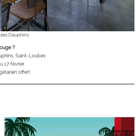
des Dauphins
ouge ?
phins, Saint-Loubès
 17 février
tarien offert