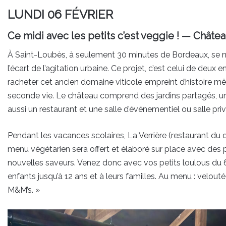
LUNDI 06 FÉVRIER
Ce midi avec les petits c’est veggie ! — Chât
À Saint-Loubès, à seulement 30 minutes de Bordeaux, se n
l’écart de l’agitation urbaine. Ce projet, c’est celui de deux 
racheter cet ancien domaine viticole empreint d’histoire mê
seconde vie. Le château comprend des jardins partagés, un 
aussi un restaurant et une salle d’événementiel ou salle priv
Pendant les vacances scolaires, La Verrière (restaurant du
menu végétarien sera offert et élaboré sur place avec des pro
nouvelles saveurs. Venez donc avec vos petits loulous du 6
enfants jusqu’à 12 ans et à leurs familles.
Au menu : velouté
M&M’s. »