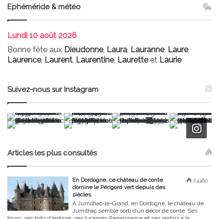
Ephéméride & météo
Lundi
10 août 2026
Bonne fête aux
Dieudonne
,
Laura
,
Lauranne
,
Laure
,
Laurence
,
Laurent
,
Laurentine
,
Laurette
et
Laurie
Suivez-nous sur Instagram
Articles les plus consultés
En Dordogne, ce château de conte
24480
domine le Périgord vert depuis des
siècles
À Jumilhac-le-Grand, en Dordogne, le château de
Jumilhac semble sorti d’un décor de conte. Ses
tours, ses toits d’ardoise, ses lucarnes Renaissance et ses jardins à la...