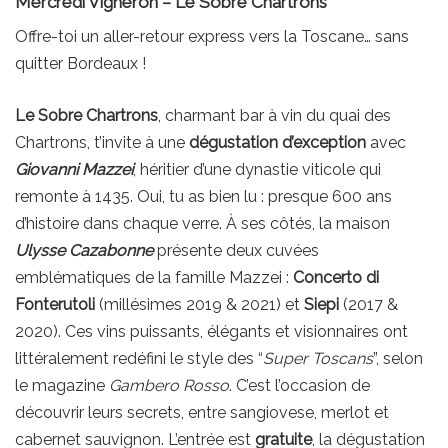
Mercredi Vigneron – Le Sobre Chartrons
Offre-toi un aller-retour express vers la Toscane… sans
quitter Bordeaux !
Le Sobre
Chartrons
, charmant bar à vin du quai des
Chartrons, t’invite à une
dégustation d’exception
avec
Giovanni Mazzei
, héritier d’une dynastie viticole qui
remonte à 1435. Oui, tu as bien lu : presque 600 ans
d’histoire dans chaque verre. À ses côtés, la maison
Ulysse Cazabonne
présente deux cuvées
emblématiques de la famille Mazzei :
Concerto di
Fonterutoli
(millésimes 2019 & 2021) et
Siepi
(2017 &
2020). Ces vins puissants, élégants et visionnaires ont
littéralement redéfini le style des “
Super Toscans
”, selon
le magazine
Gambero Rosso
. C’est l’occasion de
découvrir leurs secrets, entre sangiovese, merlot et
cabernet sauvignon. L’entrée est
gratuite
, la dégustation