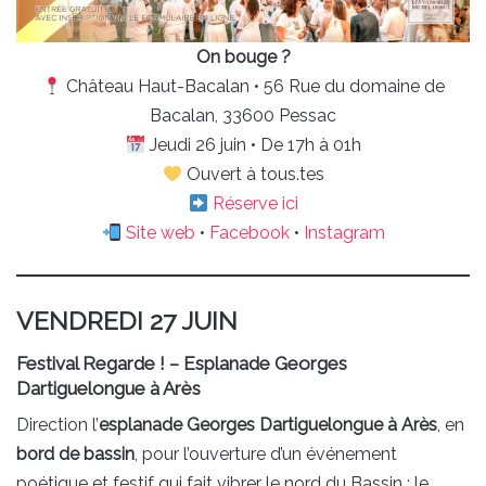
On bouge ?
Château Haut-Bacalan • 56 Rue du domaine de
Bacalan, 33600 Pessac
Jeudi 26 juin • De 17h à 01h
Ouvert à tous.tes
Réserve ici
Site web
•
Facebook
•
Instagram
VENDREDI 27 JUIN
Festival Regarde !
– Esplanade Georges
Dartiguelongue à Arès
Direction l’
esplanade Georges Dartiguelongue à Arès
, en
bord de bassin
, pour l’ouverture d’un événement
poétique et festif qui fait vibrer le nord du Bassin : le