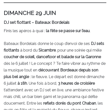
DIMANCHE 29 JUIN
DJ set flottant – Bateaux Bordelais
Finis les apéros à quai :
la fête se passe sur l’eau
.
Bateaux Bordelais donne le coup d’envoi de ses
DJ sets
flottants
à bord du
Sicambre
, pour une soirée qui mêle
coucher de soleil, dancefloor et balade sur la Garonne
dès le 6 juillet ! Le concept ? Te faire vibrer au rythme de
la musique tout en
découvrant Bordeaux depuis son
plus bel angle
: le fleuve. Le départ est donné dimanche
6 juillet
à 18h
. Une fois à bord,
3 heures de croisière
t’attendent avec un DJ set en live, une ambiance festive
mais chill, un bar bien garni et le panorama qui défile
doucement. Entre les
reflets dorés du pont Chaban
, les
quais en fête et la majesté du fleuve, chaque instant