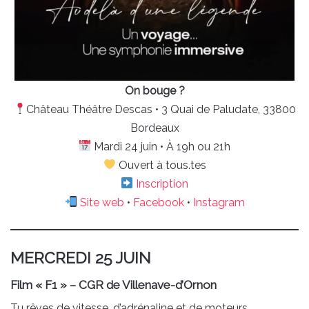
On bouge ?
Château Théâtre Descas • 3 Quai de Paludate, 33800
Bordeaux
Mardi 24 juin • À 19h ou 21h
Ouvert à tous.tes
Inscription
Site web
•
Facebook
•
Instagram
MERCREDI 25 JUIN
Film « F1 » – CGR de Villenave-d’Ornon
Tu rêves de vitesse, d’adrénaline et de moteurs