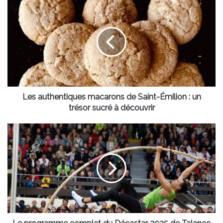
Les
authentiques
macarons
de
Saint-
Émilion
:
un
trésor
sucré
Les authentiques macarons de Saint-Émilion : un
à
trésor sucré à découvrir
découvrir
Le
programme
complet
du
Décastar
2025
de
Talence