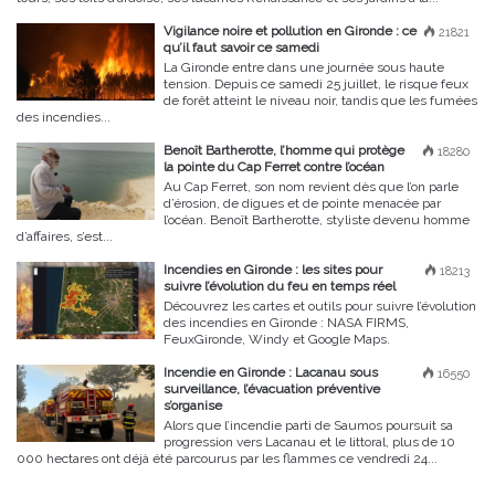
Vigilance noire et pollution en Gironde : ce
21821
qu’il faut savoir ce samedi
La Gironde entre dans une journée sous haute
tension. Depuis ce samedi 25 juillet, le risque feux
de forêt atteint le niveau noir, tandis que les fumées
des incendies...
Benoît Bartherotte, l’homme qui protège
18280
la pointe du Cap Ferret contre l’océan
Au Cap Ferret, son nom revient dès que l’on parle
d’érosion, de digues et de pointe menacée par
l’océan. Benoît Bartherotte, styliste devenu homme
d’affaires, s’est...
Incendies en Gironde : les sites pour
18213
suivre l’évolution du feu en temps réel
Découvrez les cartes et outils pour suivre l’évolution
des incendies en Gironde : NASA FIRMS,
FeuxGironde, Windy et Google Maps.
Incendie en Gironde : Lacanau sous
16550
surveillance, l’évacuation préventive
s’organise
Alors que l’incendie parti de Saumos poursuit sa
progression vers Lacanau et le littoral, plus de 10
000 hectares ont déjà été parcourus par les flammes ce vendredi 24...