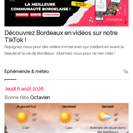
Annonce
Découvrez Bordeaux en vidéos sur notre
TikTok !
Rejoignez-nous pour des vidéos immersives qui mettent en avant la
beauté et la vie de Bordeaux. Abonnez-vous pour ne rien rater !
Ephéméride & météo
Jeudi
6 août 2026
Bonne fête
Octavien
Aujourd'hui
Vendredi
Samedi
16°
15°
18°
30°
34°
38°
Clair
Clair
Averses de pluie dans
les alentours