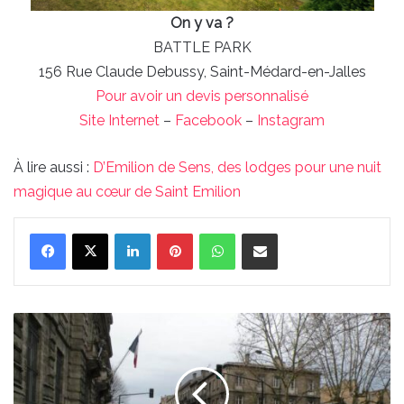
On y va ?
BATTLE PARK
156 Rue Claude Debussy, Saint-Médard-en-Jalles
Pour avoir un devis personnalisé
Site Internet
–
Facebook
–
Instagram
À lire aussi :
D’Emilion de Sens, des lodges pour une nuit
magique au cœur de Saint Emilion
Linkedin
Pinterest
WhatsApp
Partager par email
Le
cours
de
la
Marne