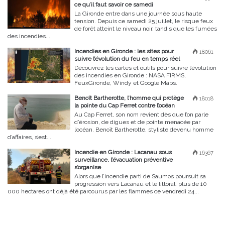
ce qu’il faut savoir ce samedi
La Gironde entre dans une journée sous haute
tension. Depuis ce samedi 25 juillet, le risque feux
de forêt atteint le niveau noir, tandis que les fumées
des incendies...
Incendies en Gironde : les sites pour
18061
suivre l’évolution du feu en temps réel
Découvrez les cartes et outils pour suivre l’évolution
des incendies en Gironde : NASA FIRMS,
FeuxGironde, Windy et Google Maps.
Benoît Bartherotte, l’homme qui protège
18018
la pointe du Cap Ferret contre l’océan
Au Cap Ferret, son nom revient dès que l’on parle
d’érosion, de digues et de pointe menacée par
l’océan. Benoît Bartherotte, styliste devenu homme
d’affaires, s’est...
Incendie en Gironde : Lacanau sous
16367
surveillance, l’évacuation préventive
s’organise
Alors que l’incendie parti de Saumos poursuit sa
progression vers Lacanau et le littoral, plus de 10
000 hectares ont déjà été parcourus par les flammes ce vendredi 24...