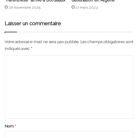
“Parenthèse” arrive à Bordeaux
destination en Algérie
26 novembre 2025
17 mars 2023
Laisser un commentaire
Votre adresse e-mail ne sera pas publiée.
Les champs obligatoires sont
indiqués avec
*
C
o
m
m
e
n
t
a
Nom
*
i