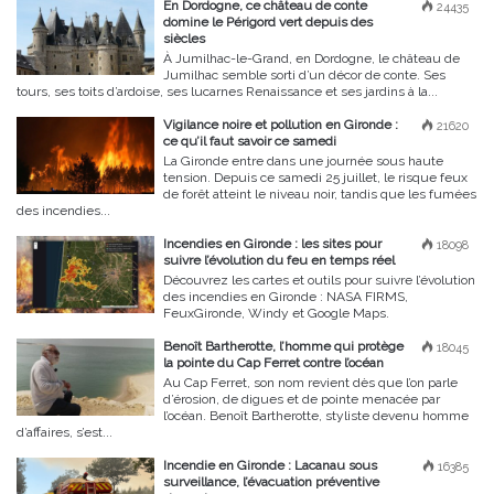
En Dordogne, ce château de conte
24435
domine le Périgord vert depuis des
siècles
À Jumilhac-le-Grand, en Dordogne, le château de
Jumilhac semble sorti d’un décor de conte. Ses
tours, ses toits d’ardoise, ses lucarnes Renaissance et ses jardins à la...
Vigilance noire et pollution en Gironde :
21620
ce qu’il faut savoir ce samedi
La Gironde entre dans une journée sous haute
tension. Depuis ce samedi 25 juillet, le risque feux
de forêt atteint le niveau noir, tandis que les fumées
des incendies...
Incendies en Gironde : les sites pour
18098
suivre l’évolution du feu en temps réel
Découvrez les cartes et outils pour suivre l’évolution
des incendies en Gironde : NASA FIRMS,
FeuxGironde, Windy et Google Maps.
Benoît Bartherotte, l’homme qui protège
18045
la pointe du Cap Ferret contre l’océan
Au Cap Ferret, son nom revient dès que l’on parle
d’érosion, de digues et de pointe menacée par
l’océan. Benoît Bartherotte, styliste devenu homme
d’affaires, s’est...
Incendie en Gironde : Lacanau sous
16385
surveillance, l’évacuation préventive