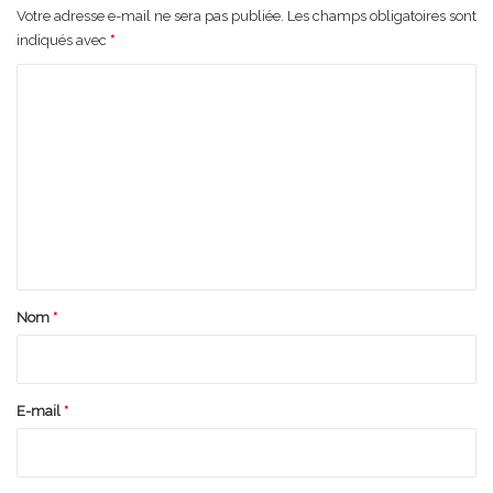
Votre adresse e-mail ne sera pas publiée.
Les champs obligatoires sont
indiqués avec
*
C
o
m
m
e
n
t
a
Nom
*
i
r
e
E-mail
*
*