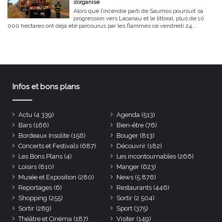
s’organise
Alors que l’incendie parti de Saumos poursuit sa
progression vers Lacanau et le littoral, plus de 10
000 hectares ont déjà été parcourus par les flammes ce vendredi 24...
Infos et bons plans
Actu
(4 339)
Agenda
(513)
Bars
(166)
Bien-être
(76)
Bordeaux Insolite
(156)
Bouger
(813)
Concerts et Festivals
(687)
Découvrir
(182)
Les Bons Plans
(4)
Les incontournables
(266)
Loisirs
(810)
Manger
(623)
Musée et Exposition
(280)
News
(5 876)
Reportages
(6)
Restaurants
(446)
Shopping
(255)
Sortir
(2 504)
Sortir
(289)
Sport
(375)
Théâtre et Cinéma
(187)
Visiter
(149)