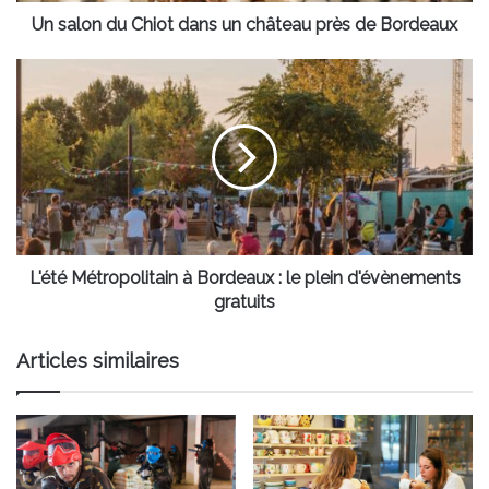
Bordeaux
Un salon du Chiot dans un château près de Bordeaux
L'été
Métropolitain
à
Bordeaux
:
le
plein
d'évènements
gratuits
L'été Métropolitain à Bordeaux : le plein d'évènements
gratuits
Articles similaires