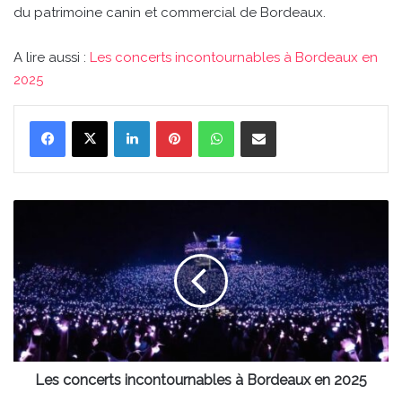
du patrimoine canin et commercial de Bordeaux.
A lire aussi :
Les concerts incontournables à Bordeaux en
2025
Linkedin
Pinterest
WhatsApp
Partager par email
Les
concerts
incontournables
à
Bordeaux
en
2025
Les concerts incontournables à Bordeaux en 2025