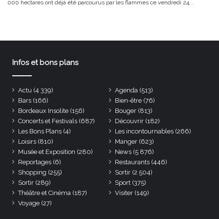
000 hectares ont déjà été parcourus par les flammes ce vendredi 24...
Infos et bons plans
Actu
(4 339)
Agenda
(513)
Bars
(166)
Bien-être
(76)
Bordeaux Insolite
(156)
Bouger
(813)
Concerts et Festivals
(687)
Découvrir
(182)
Les Bons Plans
(4)
Les incontournables
(266)
Loisirs
(810)
Manger
(623)
Musée et Exposition
(280)
News
(5 876)
Reportages
(6)
Restaurants
(446)
Shopping
(255)
Sortir
(2 504)
Sortir
(289)
Sport
(375)
Théâtre et Cinéma
(187)
Visiter
(149)
Voyage
(27)