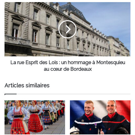
La
rue
Esprit
des
Lois
:
un
hommage
à
Montesquieu
La rue Esprit des Lois : un hommage à Montesquieu
au
au cœur de Bordeaux
cœur
de
Articles similaires
Bordeaux