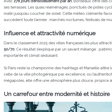
Avec
278 jours d’ensoleillement par an
, Bordeaux offre des c
ses terrasses. Les quais réaménagés, ponctués de pistes cycla
matin jusqu’au coucher de soleil. Cette météo clémente favoris
succèdent toute l’année : marchés nocturnes, festivals de mus
Influence et attractivité numérique
Dans le classement 2025 des villes françaises les plus attract
50/70
. Ce résultat s’explique par un savant mélange : patrim
importante et climat séduisant.
Si Paris reste la championne des hashtags et Marseille attire
celle de la ville photogénique par excellence, où l’authenticit
mégapoles, elle offre une atmosphère plus douce, propice à 
Un carrefour entre modernité et histoire