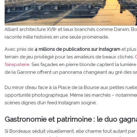
Alliant architecture XVIIIᵉ et lieux branchés comme Darwin, Bor
raconte mille histoires en une seule promenade.
Avec près de
4 millions de publications sur Instagram
et plu
terrain de jeu privilégié pour les amateurs de beaux clichés.
C
fairepaterie.
Ses façades en pierre blonde captent la lumière c
de la Garonne offrent un panorama changeant au gré des sai
Du miroir d’eau face à la Place de la Bourse aux petites ruel
opportunité photographique. Même les marchés – notamment 
scènes dignes d’un feed Instagram soigné.
Gastronomie et patrimoine : le duo gagn
Si Bordeaux séduit visuellement, elle charme tout autant par 