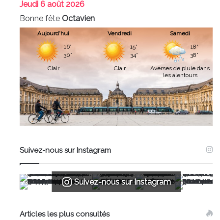
Jeudi
6 août 2026
Bonne fête
Octavien
Aujourd'hui
Vendredi
Samedi
16°
15°
18°
30°
34°
38°
Clair
Clair
Averses de pluie dans
les alentours
Suivez-nous sur Instagram
Suivez-nous sur Instagram
Articles les plus consultés