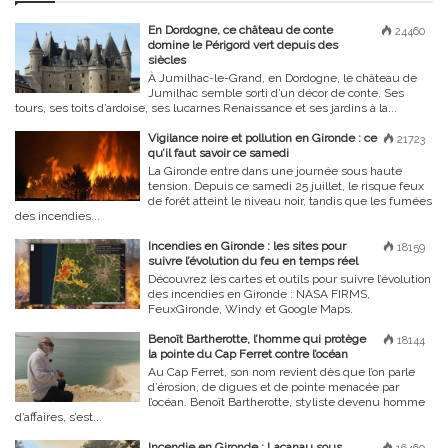
En Dordogne, ce château de conte
24460
domine le Périgord vert depuis des
siècles
À Jumilhac-le-Grand, en Dordogne, le château de
Jumilhac semble sorti d’un décor de conte. Ses
tours, ses toits d’ardoise, ses lucarnes Renaissance et ses jardins à la...
Vigilance noire et pollution en Gironde : ce
21723
qu’il faut savoir ce samedi
La Gironde entre dans une journée sous haute
tension. Depuis ce samedi 25 juillet, le risque feux
de forêt atteint le niveau noir, tandis que les fumées
des incendies...
Incendies en Gironde : les sites pour
18159
suivre l’évolution du feu en temps réel
Découvrez les cartes et outils pour suivre l’évolution
des incendies en Gironde : NASA FIRMS,
FeuxGironde, Windy et Google Maps.
Benoît Bartherotte, l’homme qui protège
18144
la pointe du Cap Ferret contre l’océan
Au Cap Ferret, son nom revient dès que l’on parle
d’érosion, de digues et de pointe menacée par
l’océan. Benoît Bartherotte, styliste devenu homme
d’affaires, s’est...
Incendie en Gironde : Lacanau sous