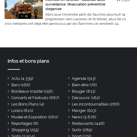
16460
surveillance, l’évacuation préventive
s’organise
Alors que l’incendie parti de Saumos poursuit sa
progression vers Lacanau et le littoral, plus de 10
000 hectares ont déjà été parcourus par les flammes ce vendredi 24...
Infos et bons plans
Actu
(4 339)
Agenda
(513)
Bars
(166)
Bien-être
(76)
Bordeaux Insolite
(156)
Bouger
(813)
Concerts et Festivals
(687)
Découvrir
(182)
Les Bons Plans
(4)
Les incontournables
(266)
Loisirs
(810)
Manger
(623)
Musée et Exposition
(280)
News
(5 876)
Reportages
(6)
Restaurants
(446)
Shopping
(255)
Sortir
(289)
Sortir
(2 504)
Sport
(375)