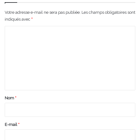
Votre adresse e-mail ne sera pas publiée.
Les champs obligatoires sont
indiqués avec
*
C
o
m
m
e
n
t
a
Nom
*
i
r
e
E-mail
*
*