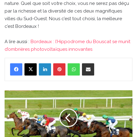
nature. Quel que soit votre choix, vous ne serez pas déçu
par la richesse et la diversité de ces deux magnifiques
villes du Sud-Ouest. Nous c’est tout choisi, la meilleure
c’est Bordeaux !
A lire aussi :
Bordeaux : l’Hippodrome du Bouscat se munit
d’ombrières photovoltaïques innovantes
Linkedin
Pinterest
WhatsApp
Partager par email
Bordeaux
:
l'Hippodrome
du
Bouscat
se
munit