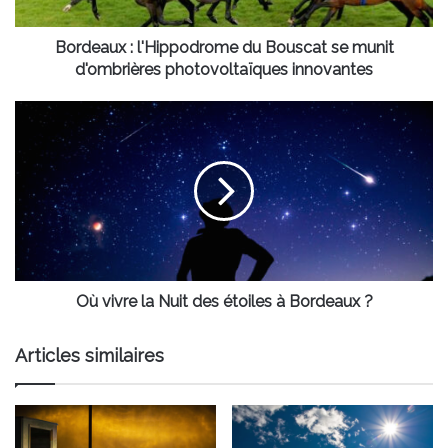
d'ombrières
photovoltaïques
innovantes
Bordeaux : l'Hippodrome du Bouscat se munit
d'ombrières photovoltaïques innovantes
Où
vivre
la
Nuit
des
étoiles
à
Bordeaux
?
Où vivre la Nuit des étoiles à Bordeaux ?
Articles similaires