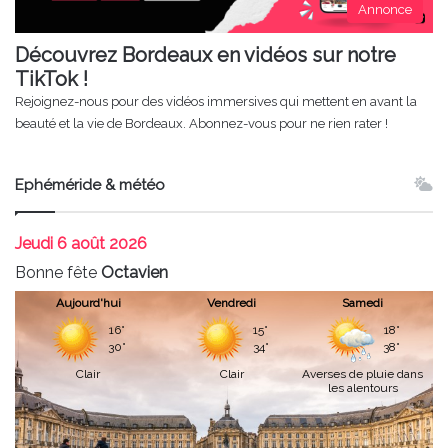
Annonce
Découvrez Bordeaux en vidéos sur notre
TikTok !
Rejoignez-nous pour des vidéos immersives qui mettent en avant la
beauté et la vie de Bordeaux. Abonnez-vous pour ne rien rater !
Ephéméride & météo
Jeudi
6 août 2026
Bonne fête
Octavien
Aujourd'hui
Vendredi
Samedi
16°
15°
18°
30°
34°
38°
Clair
Clair
Averses de pluie dans
les alentours