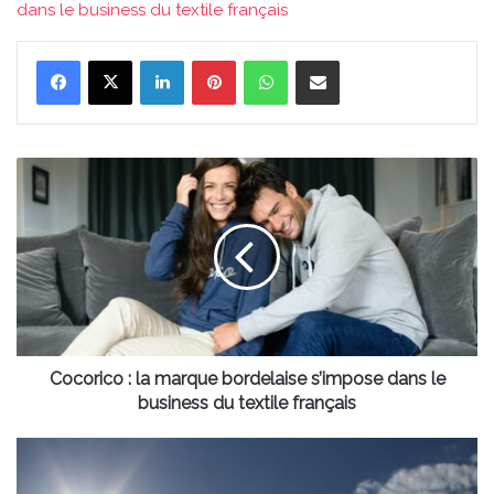
dans le business du textile français
Linkedin
Pinterest
WhatsApp
Partager par email
Cocorico
:
la
marque
bordelaise
s’impose
dans
le
business
du
Cocorico : la marque bordelaise s’impose dans le
textile
business du textile français
français
Canicule
: