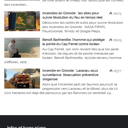
de forêt atteint le niveau noir, tandis que les fumées
des incendies...
Incendies en Gironde : les sites pour
18075
suivre l’évolution du feu en temps réel
Découvrez les cartes et outils pour suivre l’évolution
des incendies en Gironde : NASA FIRMS,
FeuxGironde, Windy et Google Maps.
Benoît Bartherotte, l’homme qui protège
18029
la pointe du Cap Ferret contre l’océan
Au Cap Ferret, son nom revient dès que l’on parle
d’érosion, de digues et de pointe menacée par
l’océan. Benoît Bartherotte, styliste devenu homme
d’affaires, s’est...
Incendie en Gironde : Lacanau sous
16377
surveillance, l’évacuation préventive
s’organise
Alors que l’incendie parti de Saumos poursuit sa
progression vers Lacanau et le littoral, plus de 10
000 hectares ont déjà été parcourus par les flammes ce vendredi 24...
Infos et bons plans