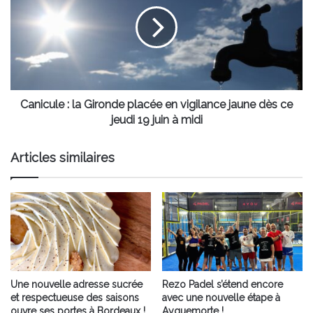
la
Gironde
placée
en
vigilance
jaune
dès
ce
Canicule : la Gironde placée en vigilance jaune dès ce
jeudi
jeudi 19 juin à midi
19
juin
Articles similaires
à
midi
Une nouvelle adresse sucrée
Rezo Padel s’étend encore
et respectueuse des saisons
avec une nouvelle étape à
ouvre ses portes à Bordeaux !
Ayguemorte !