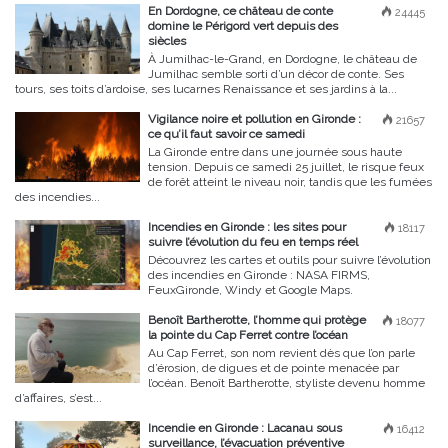
En Dordogne, ce château de conte
24445
domine le Périgord vert depuis des
siècles
À Jumilhac-le-Grand, en Dordogne, le château de
Jumilhac semble sorti d’un décor de conte. Ses
tours, ses toits d’ardoise, ses lucarnes Renaissance et ses jardins à la...
Vigilance noire et pollution en Gironde :
21657
ce qu’il faut savoir ce samedi
La Gironde entre dans une journée sous haute
tension. Depuis ce samedi 25 juillet, le risque feux
de forêt atteint le niveau noir, tandis que les fumées
des incendies...
Incendies en Gironde : les sites pour
18117
suivre l’évolution du feu en temps réel
Découvrez les cartes et outils pour suivre l’évolution
des incendies en Gironde : NASA FIRMS,
FeuxGironde, Windy et Google Maps.
Benoît Bartherotte, l’homme qui protège
18077
la pointe du Cap Ferret contre l’océan
Au Cap Ferret, son nom revient dès que l’on parle
d’érosion, de digues et de pointe menacée par
l’océan. Benoît Bartherotte, styliste devenu homme
d’affaires, s’est...
Incendie en Gironde : Lacanau sous
16412
surveillance, l’évacuation préventive