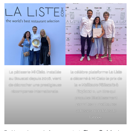
La pâtisserie
Mi Cielo
, installée
la célèbre plateforme
La Liste
au Bouscat depuis 2016, vient
a décerné à Mi Cielo le prix de
de décrocher une prestigieuse
la
« Meilleure Pâtisserie à
récompense internationale.
Explorer »
, un titre qui
propulse l’établissement
parmi les 11 meilleures
adresses mondiales de
l’année.