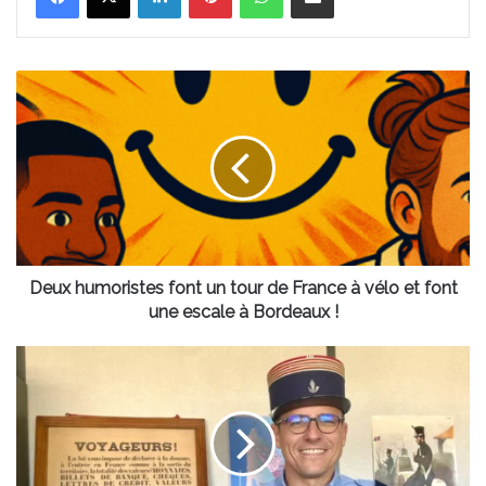
Deux
humoristes
font
un
tour
de
France
à
vélo
et
Deux humoristes font un tour de France à vélo et font
font
une escale à Bordeaux !
une
escale
Défilé
à
du
Bordeaux
14
!
Juillet
:
un