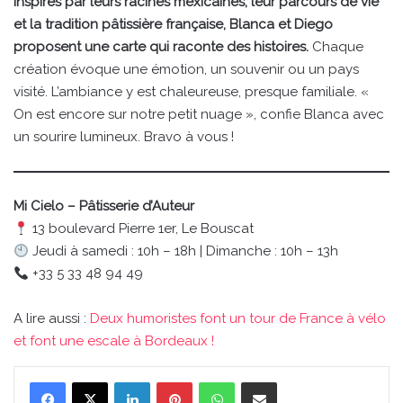
Inspirés par leurs racines mexicaines, leur parcours de vie
et la tradition pâtissière française, Blanca et Diego
proposent une carte qui raconte des histoires.
Chaque
création évoque une émotion, un souvenir ou un pays
visité. L’ambiance y est chaleureuse, presque familiale. «
On est encore sur notre petit nuage », confie Blanca avec
un sourire lumineux. Bravo à vous !
Mi Cielo – Pâtisserie d’Auteur
13 boulevard Pierre 1er, Le Bouscat
Jeudi à samedi : 10h – 18h | Dimanche : 10h – 13h
+33 5 33 48 94 49
A lire aussi :
Deux humoristes font un tour de France à vélo
et font une escale à Bordeaux !
Linkedin
Pinterest
WhatsApp
Partager par email