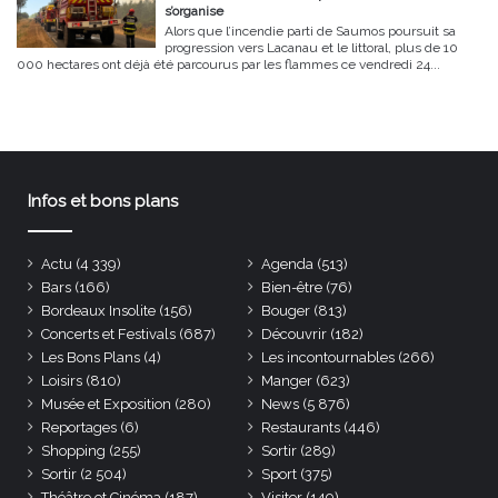
s’organise
Alors que l’incendie parti de Saumos poursuit sa
progression vers Lacanau et le littoral, plus de 10
000 hectares ont déjà été parcourus par les flammes ce vendredi 24...
Infos et bons plans
Actu
(4 339)
Agenda
(513)
Bars
(166)
Bien-être
(76)
Bordeaux Insolite
(156)
Bouger
(813)
Concerts et Festivals
(687)
Découvrir
(182)
Les Bons Plans
(4)
Les incontournables
(266)
Loisirs
(810)
Manger
(623)
Musée et Exposition
(280)
News
(5 876)
Reportages
(6)
Restaurants
(446)
Shopping
(255)
Sortir
(289)
Sortir
(2 504)
Sport
(375)
Théâtre et Cinéma
(187)
Visiter
(149)