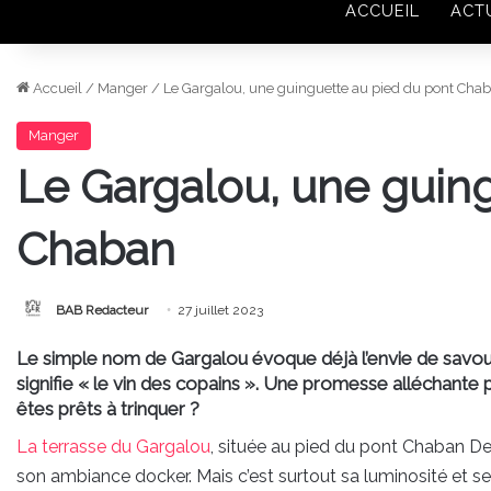
ACCUEIL
ACT
Accueil
/
Manger
/
Le Gargalou, une guinguette au pied du pont Cha
Manger
Le Gargalou, une guin
Chaban
BAB Redacteur
27 juillet 2023
Le simple nom de Gargalou évoque déjà l’envie de savoure
signifie « le vin des copains ». Une promesse alléchante 
êtes prêts à trinquer ?
La terrasse du Gargalou
, située au pied du pont Chaban De
son ambiance docker. Mais c’est surtout sa luminosité et se