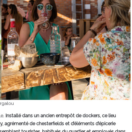
rgalou
le.
Installé dans un ancien entrepôt de dockers, ce lieu
sy, agrémenté de chesterfields et d’éléments d’épicerie
assemblant touristes, habitués du quartier et employés dans