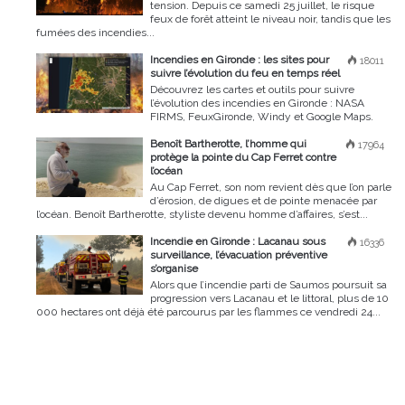
tension. Depuis ce samedi 25 juillet, le risque
feux de forêt atteint le niveau noir, tandis que les
fumées des incendies...
Incendies en Gironde : les sites pour
18011
suivre l’évolution du feu en temps réel
Découvrez les cartes et outils pour suivre
l’évolution des incendies en Gironde : NASA
FIRMS, FeuxGironde, Windy et Google Maps.
Benoît Bartherotte, l’homme qui
17964
protège la pointe du Cap Ferret contre
l’océan
Au Cap Ferret, son nom revient dès que l’on parle
d’érosion, de digues et de pointe menacée par
l’océan. Benoît Bartherotte, styliste devenu homme d’affaires, s’est...
Incendie en Gironde : Lacanau sous
16336
surveillance, l’évacuation préventive
s’organise
Alors que l’incendie parti de Saumos poursuit sa
progression vers Lacanau et le littoral, plus de 10
000 hectares ont déjà été parcourus par les flammes ce vendredi 24...