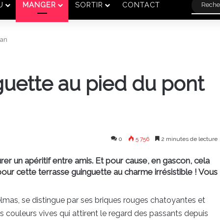
U
MANGER
SORTIR
CONTACT
ban
guette au pied du pont
0
5 756
2 minutes de lecture
r un apéritif entre amis. Et pour cause, en gascon, cela
pour cette terrasse guinguette au charme irrésistible ! Vous
lmas, se distingue par ses briques rouges chatoyantes et
s couleurs vives qui attirent le regard des passants depuis