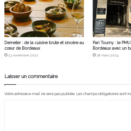
Demeter : de la cuisine brute et sincère au
Pari Tourny : le PMU
cœur de Bordeaux
Bordeaux avec un b
23 novembre 2022
28 mars 2024
Laisser un commentaire
Votre adresse e-mail ne sera pas publiée.
Les champs obligatoires sont i
C
o
m
m