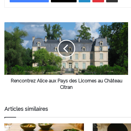
Rencontrez
Alice
aux
Pays
des
Licornes
au
Château
Citran
Rencontrez Alice aux Pays des Licornes au Château
Citran
Articles similaires