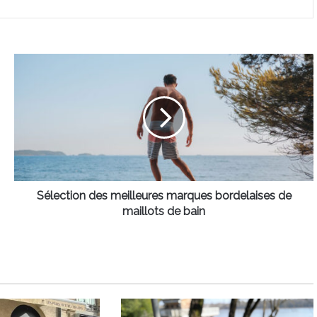
Sélection
des
meilleures
marques
bordelaises
de
maillots
de
bain
Sélection des meilleures marques bordelaises de
maillots de bain