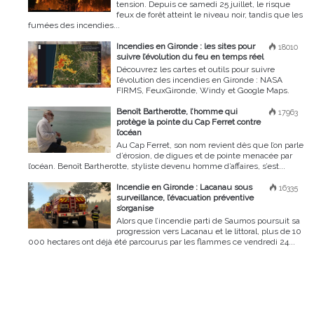
tension. Depuis ce samedi 25 juillet, le risque
feux de forêt atteint le niveau noir, tandis que les
fumées des incendies...
Incendies en Gironde : les sites pour
18010
suivre l’évolution du feu en temps réel
Découvrez les cartes et outils pour suivre
l’évolution des incendies en Gironde : NASA
FIRMS, FeuxGironde, Windy et Google Maps.
Benoît Bartherotte, l’homme qui
17963
protège la pointe du Cap Ferret contre
l’océan
Au Cap Ferret, son nom revient dès que l’on parle
d’érosion, de digues et de pointe menacée par
l’océan. Benoît Bartherotte, styliste devenu homme d’affaires, s’est...
Incendie en Gironde : Lacanau sous
16335
surveillance, l’évacuation préventive
s’organise
Alors que l’incendie parti de Saumos poursuit sa
progression vers Lacanau et le littoral, plus de 10
000 hectares ont déjà été parcourus par les flammes ce vendredi 24...