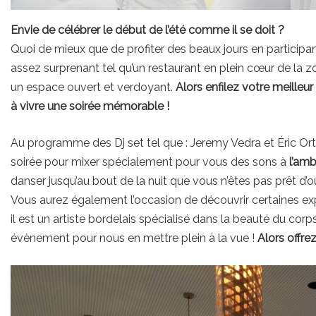
Envie de célébrer le début de l’été comme il se doit ?
Quoi de mieux que de profiter des beaux jours en participan
assez surprenant tel qu’un restaurant en plein cœur de la zo
un espace ouvert et verdoyant.
Alors enfilez votre meille
à vivre une soirée mémorable !
Au programme des Dj set tel que : Jeremy Vedra et Éric Or
soirée pour mixer spécialement pour vous des sons à
l’amb
danser jusqu’au bout de la nuit que vous n’êtes pas prêt d’ou
Vous aurez également l’occasion de découvrir certaines expo
il est un artiste bordelais spécialisé dans la beauté du corp
évènement pour nous en mettre plein à la vue !
Alors offr