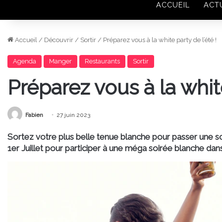
ACCUEIL
ACT
Accueil
/
Découvrir
/
Sortir
/
Préparez vous à la white party de l’été !
Agenda
Manger
Restaurants
Sortir
Préparez vous à la white
Fabien
27 juin 2023
Sortez votre plus belle tenue blanche pour passer une so
1er Juillet pour participer à une méga soirée blanche dans