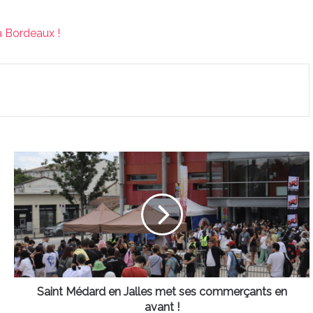
 Bordeaux !
Saint
Médard
en
Jalles
met
ses
commerçants
en
avant !
Saint Médard en Jalles met ses commerçants en
avant !