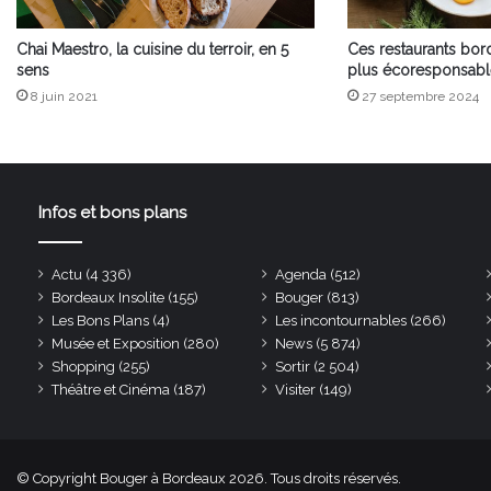
Chai Maestro, la cuisine du terroir, en 5
Ces restaurants bord
sens
plus écoresponsabl
8 juin 2021
27 septembre 2024
Infos et bons plans
Actu
(4 336)
Agenda
(512)
Bordeaux Insolite
(155)
Bouger
(813)
Les Bons Plans
(4)
Les incontournables
(266)
Musée et Exposition
(280)
News
(5 874)
Shopping
(255)
Sortir
(2 504)
Théâtre et Cinéma
(187)
Visiter
(149)
© Copyright Bouger à Bordeaux 2026. Tous droits réservés.