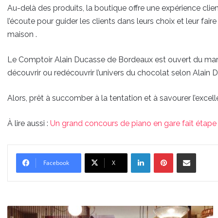
Au-delà des produits, la boutique offre une expérience clie
l’écoute pour guider les clients dans leurs choix et leur fair
maison .
Le Comptoir Alain Ducasse de Bordeaux est ouvert du mard
découvrir ou redécouvrir l’univers du chocolat selon Alain Du
Alors, prêt à succomber à la tentation et à savourer l’exc
À lire aussi :
Un grand concours de piano en gare fait étape
Linkedin
Pinterest
Partager par email
Facebook
X
La