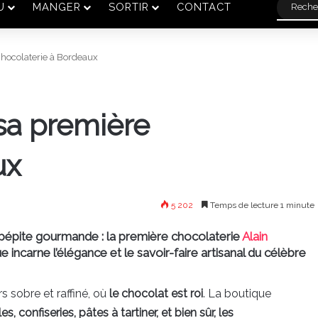
U
MANGER
SORTIR
CONTACT
chocolaterie à Bordeaux
 sa première
ux
5 202
Temps de lecture 1 minute
 pépite gourmande : la première chocolaterie
Alain
 incarne l’élégance et le savoir-faire artisanal du célèbre
s sobre et raffiné, où
le chocolat est roi
. La boutique
es, confiseries, pâtes à tartiner, et bien sûr, les