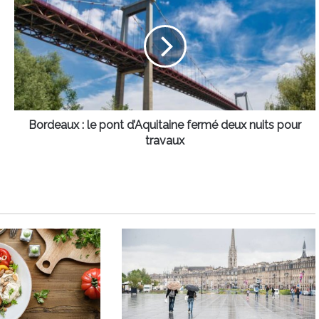
:
le
pont
d’Aquitaine
fermé
deux
nuits
pour
travaux
Bordeaux : le pont d’Aquitaine fermé deux nuits pour
travaux