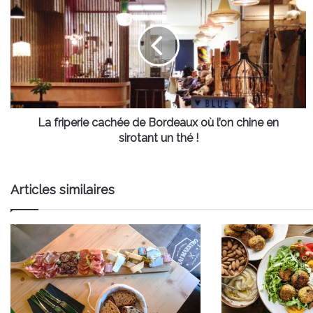
friperie
cachée
de
Bordeaux
où
l’on
chine
en
sirotant
La friperie cachée de Bordeaux où l’on chine en
un
sirotant un thé !
thé
!
Articles similaires