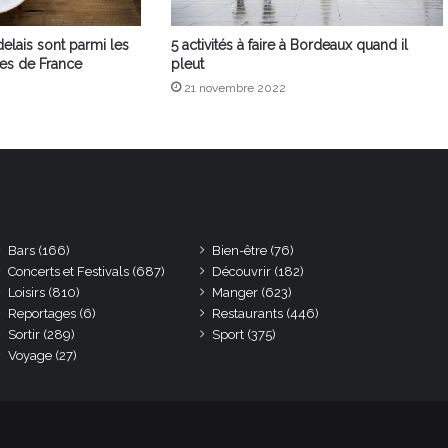
elais sont parmi les
5 activités à faire à Bordeaux quand il
es de France
pleut
21 novembre 2022
Bars
(166)
Bien-être
(76)
Concerts et Festivals
(687)
Découvrir
(182)
Loisirs
(810)
Manger
(623)
Reportages
(6)
Restaurants
(446)
Sortir
(289)
Sport
(375)
Voyage
(27)