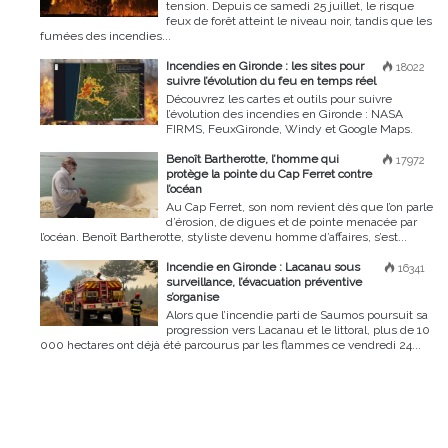
tension. Depuis ce samedi 25 juillet, le risque
feux de forêt atteint le niveau noir, tandis que les
fumées des incendies...
Incendies en Gironde : les sites pour
18022
suivre l’évolution du feu en temps réel
Découvrez les cartes et outils pour suivre
l’évolution des incendies en Gironde : NASA
FIRMS, FeuxGironde, Windy et Google Maps.
Benoît Bartherotte, l’homme qui
17972
protège la pointe du Cap Ferret contre
l’océan
Au Cap Ferret, son nom revient dès que l’on parle
d’érosion, de digues et de pointe menacée par
l’océan. Benoît Bartherotte, styliste devenu homme d’affaires, s’est...
Incendie en Gironde : Lacanau sous
16341
surveillance, l’évacuation préventive
s’organise
Alors que l’incendie parti de Saumos poursuit sa
progression vers Lacanau et le littoral, plus de 10
000 hectares ont déjà été parcourus par les flammes ce vendredi 24...