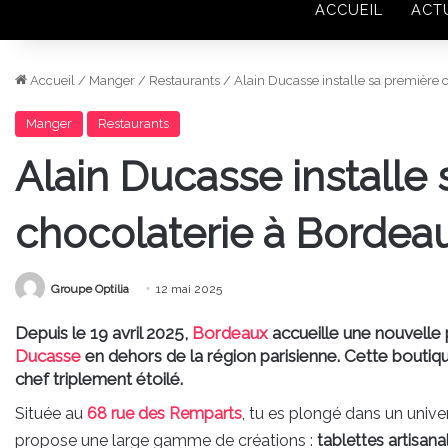
ACCUEIL
ACT
Accueil
/
Manger
/
Restaurants
/
Alain Ducasse installe sa première 
Manger
Restaurants
Alain Ducasse installe
chocolaterie à Bordea
Groupe Optilia
12 mai 2025
Depuis le 19 avril 2025,
Bordeaux
accueille une nouvelle
Ducasse
en dehors de la région parisienne. Cette boutique
chef triplement étoilé.
Située au
68 rue des Remparts
, tu es plongé dans un univer
propose une large gamme de créations :
tablettes artisanal