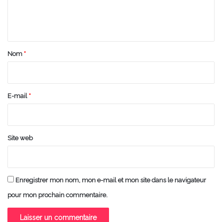
e
n
t
a
Nom
*
i
r
e
E-mail
*
*
Site web
Enregistrer mon nom, mon e-mail et mon site dans le navigateur
pour mon prochain commentaire.