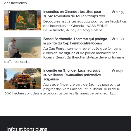
des incendies...
Incendies en Gironde : les sites pour
18159
suivre l’évolution du feu en temps réel
Découvrez les cartes et outils pour suivre l’évolution
des incendies en Gironde : NASA FIRMS,
FeuxGironde, Windy et Google Maps.
Benoît Bartherotte, l’homme qui protège
18147
la pointe du Cap Ferret contre l’océan
Au Cap Ferret, son nom revient dès que l’on parle
d’érosion, de digues et de pointe menacée par
l’océan. Benoît Bartherotte, styliste devenu homme
d’affaires, s’est...
Incendie en Gironde : Lacanau sous
16460
surveillance, l’évacuation préventive
s’organise
Alors que l’incendie parti de Saumos poursuit sa
progression vers Lacanau et le littoral, plus de 10
000 hectares ont déjà été parcourus par les flammes ce vendredi 24...
Infos et bons plans