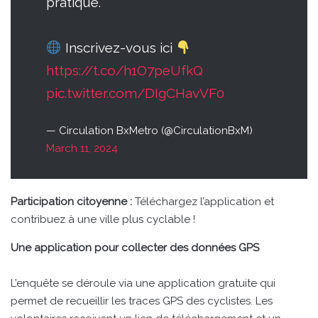
pratique.
Inscrivez-vous ici
https://t.co/h1O7peUfkQ
pic.twitter.com/DIgCHavVF0
— Circulation BxMetro (@CirculationBxM)
March 11, 2024
Participation citoyenne :
Téléchargez l’application et
contribuez à une ville plus cyclable !
Une application pour collecter des données GPS
L’enquête se déroule via une application gratuite qui
permet de recueillir les traces GPS des cyclistes. Les