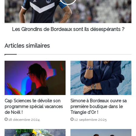
ils
désespérants
?
Les Girondins de Bordeaux sont ils désespérants ?
Articles similaires
Cap Sciences te dévoile son
Simone à Bordeaux ouvre sa
programme spécial vacances
première boutique dans le
de Noël !
Triangle d’Or !
18 décembre 2024
12 septembre 2025