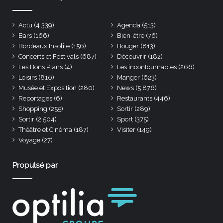
Actu
(4 339)
Agenda
(513)
Bars
(166)
Bien-être
(76)
Bordeaux Insolite
(156)
Bouger
(813)
Concerts et Festivals
(687)
Découvrir
(182)
Les Bons Plans
(4)
Les incontournables
(266)
Loisirs
(810)
Manger
(623)
Musée et Exposition
(280)
News
(5 876)
Reportages
(6)
Restaurants
(446)
Shopping
(255)
Sortir
(289)
Sortir
(2 504)
Sport
(375)
Théâtre et Cinéma
(187)
Visiter
(149)
Voyage
(27)
Propulsé par