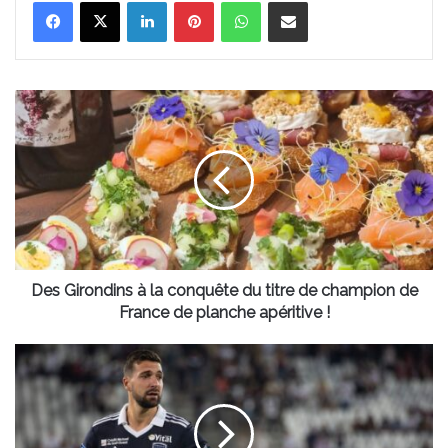
Linkedin
Pinterest
WhatsApp
Partager par email
Des
Girondins
à
la
conquête
du
titre
de
champion
de
Des Girondins à la conquête du titre de champion de
France
France de planche apéritive !
de
planche
Les
apéritive
Girondins
!
de
Bordeaux
sont