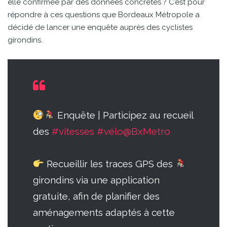
elle confirmée par des données concrètes ? C’est pour
répondre à ces questions que Bordeaux Métropole a
décidé de lancer une enquête auprès des cyclistes
girondins.
Enquête | Participez au recueil
des
#vitesses
#vélo
@BxMetro
Recueillir les traces GPS des
girondins via une application
gratuite, afin de planifier des
aménagements adaptés à cette