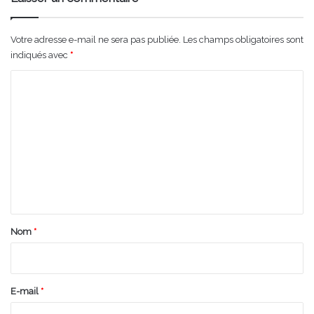
Votre adresse e-mail ne sera pas publiée.
Les champs obligatoires sont
indiqués avec
*
C
o
m
m
e
n
t
a
Nom
*
i
r
e
E-mail
*
*