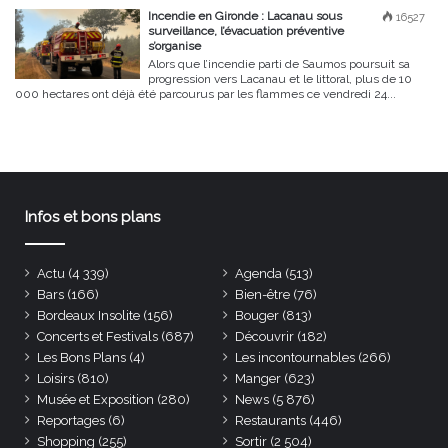
Incendie en Gironde : Lacanau sous
16527
surveillance, l’évacuation préventive
s’organise
Alors que l’incendie parti de Saumos poursuit sa
progression vers Lacanau et le littoral, plus de 10
000 hectares ont déjà été parcourus par les flammes ce vendredi 24...
Infos et bons plans
Actu
(4 339)
Agenda
(513)
Bars
(166)
Bien-être
(76)
Bordeaux Insolite
(156)
Bouger
(813)
Concerts et Festivals
(687)
Découvrir
(182)
Les Bons Plans
(4)
Les incontournables
(266)
Loisirs
(810)
Manger
(623)
Musée et Exposition
(280)
News
(5 876)
Reportages
(6)
Restaurants
(446)
Shopping
(255)
Sortir
(2 504)