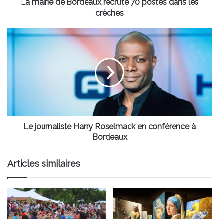
crèches
La mairie de Bordeaux recrute 70 postes dans les
crèches
Le
journaliste
Harry
Roselmack
en
conférence
à
Bordeaux
Le journaliste Harry Roselmack en conférence à
Bordeaux
Articles similaires