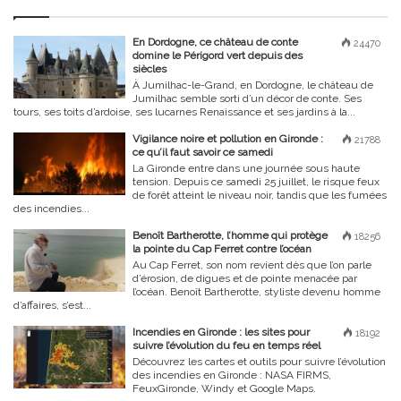
En Dordogne, ce château de conte
24470
domine le Périgord vert depuis des
siècles
À Jumilhac-le-Grand, en Dordogne, le château de
Jumilhac semble sorti d’un décor de conte. Ses
tours, ses toits d’ardoise, ses lucarnes Renaissance et ses jardins à la...
Vigilance noire et pollution en Gironde :
21788
ce qu’il faut savoir ce samedi
La Gironde entre dans une journée sous haute
tension. Depuis ce samedi 25 juillet, le risque feux
de forêt atteint le niveau noir, tandis que les fumées
des incendies...
Benoît Bartherotte, l’homme qui protège
18256
la pointe du Cap Ferret contre l’océan
Au Cap Ferret, son nom revient dès que l’on parle
d’érosion, de digues et de pointe menacée par
l’océan. Benoît Bartherotte, styliste devenu homme
d’affaires, s’est...
Incendies en Gironde : les sites pour
18192
suivre l’évolution du feu en temps réel
Découvrez les cartes et outils pour suivre l’évolution
des incendies en Gironde : NASA FIRMS,
FeuxGironde, Windy et Google Maps.