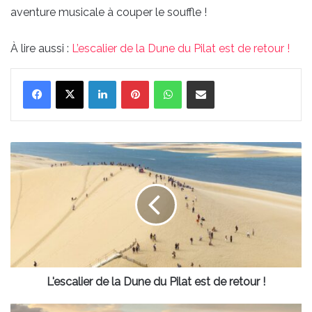
aventure musicale à couper le souffle !
À lire aussi :
L’escalier de la Dune du Pilat est de retour !
Linkedin
Pinterest
WhatsApp
Partager par email
L'escalier
de
la
Dune
du
Pilat
est
de
retour
!
L'escalier de la Dune du Pilat est de retour !
Où