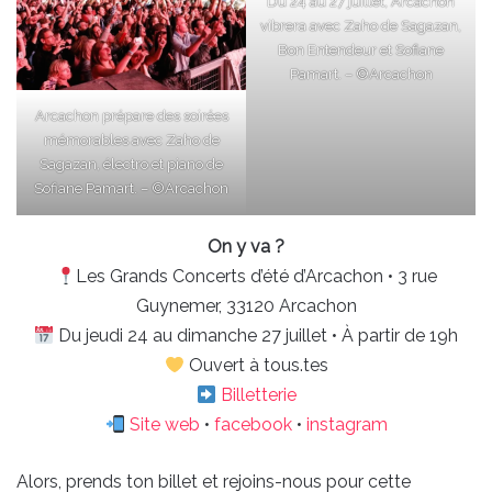
Du 24 au 27 juillet, Arcachon
vibrera avec Zaho de Sagazan,
Bon Entendeur et Sofiane
Pamart. – ©Arcachon
Arcachon prépare des soirées
mémorables avec Zaho de
Sagazan, électro et piano de
Sofiane Pamart. – ©Arcachon
On y va ?
Les Grands Concerts d’été d’Arcachon • 3 rue
Guynemer, 33120 Arcachon
Du jeudi 24 au dimanche 27 juillet • À partir de 19h
Ouvert à tous.tes
Billetterie
Site web
•
facebook
•
instagram
Alors, prends ton billet et rejoins-nous pour cette