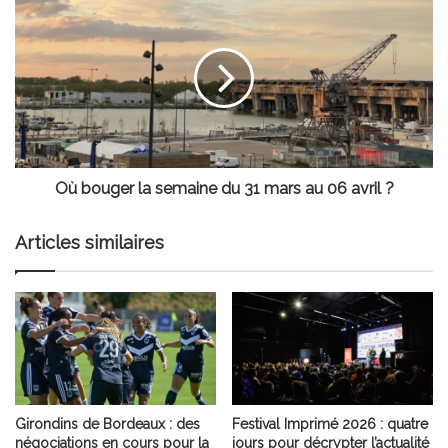
bouger
la
semaine
du
31
mars
au
06
avril
Où bouger la semaine du 31 mars au 06 avril ?
?
Articles similaires
Girondins de Bordeaux : des
Festival Imprimé 2026 : quatre
négociations en cours pour la
jours pour décrypter l’actualité