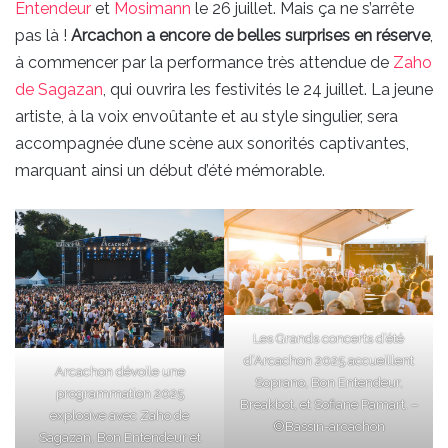
Entendeur
et
Mosimann
le 26 juillet. Mais ça ne s’arrête
pas là !
Arcachon a encore de belles surprises en réserve
,
à commencer par la performance très attendue de
Zaho
de Sagazan
, qui ouvrira les festivités le 24 juillet. La jeune
artiste, à la voix envoûtante et au style singulier, sera
accompagnée d’une scène aux sonorités captivantes,
marquant ainsi un début d’été mémorable.
Les Grands concerts d’été
d’Arcachon 2025 accueillent
Arcachon dévoile une
Soprano, Bon Entendeur,
programmation 2025
Breakbot, et Sofiane Pamart. –
explosive avec Zaho de
©Bassin-arcachon
Sagazan, Bon Entendeur et