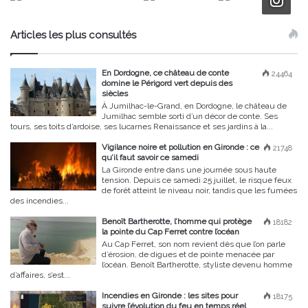
Articles les plus consultés
En Dordogne, ce château de conte
24464
domine le Périgord vert depuis des
siècles
À Jumilhac-le-Grand, en Dordogne, le château de
Jumilhac semble sorti d’un décor de conte. Ses
tours, ses toits d’ardoise, ses lucarnes Renaissance et ses jardins à la...
Vigilance noire et pollution en Gironde : ce
21748
qu’il faut savoir ce samedi
La Gironde entre dans une journée sous haute
tension. Depuis ce samedi 25 juillet, le risque feux
de forêt atteint le niveau noir, tandis que les fumées
des incendies...
Benoît Bartherotte, l’homme qui protège
18182
la pointe du Cap Ferret contre l’océan
Au Cap Ferret, son nom revient dès que l’on parle
d’érosion, de digues et de pointe menacée par
l’océan. Benoît Bartherotte, styliste devenu homme
d’affaires, s’est...
Incendies en Gironde : les sites pour
18175
suivre l’évolution du feu en temps réel