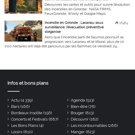
Découvrez les cartes et outils pour suivre l’évolution
des incendies en Gironde : NASA FIRMS,
FeuxGironde, Windy et Google Maps.
Incendie en Gironde : Lacanau sous
16484
surveillance, l’évacuation préventive
s’organise
Alors que l’incendie parti de Saumos poursuit sa
progression vers Lacanau et le littoral, plus de 10
000 hectares ont déjà été parcourus par les flammes ce vendredi 24...
Infos et bons plans
Actu
(4 339)
Agenda
(513)
Bars
(166)
Bien-être
(76)
Bordeaux Insolite
(156)
Bouger
(813)
Concerts et Festivals
(687)
Découvrir
(182)
Les Bons Plans
(4)
Les incontournables
(266)
Loisirs
(810)
Manger
(623)