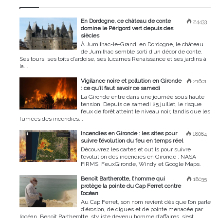
En Dordogne, ce château de conte
24433
domine le Périgord vert depuis des
siècles
À Jumilhac-le-Grand, en Dordogne, le château
de Jumilhac semble sorti d’un décor de conte.
Ses tours, ses toits d’ardoise, ses lucarnes Renaissance et ses jardins à
la...
Vigilance noire et pollution en Gironde
21601
: ce qu’il faut savoir ce samedi
La Gironde entre dans une journée sous haute
tension. Depuis ce samedi 25 juillet, le risque
feux de forêt atteint le niveau noir, tandis que les
fumées des incendies...
Incendies en Gironde : les sites pour
18084
suivre l’évolution du feu en temps réel
Découvrez les cartes et outils pour suivre
l’évolution des incendies en Gironde : NASA
FIRMS, FeuxGironde, Windy et Google Maps.
Benoît Bartherotte, l’homme qui
18035
protège la pointe du Cap Ferret contre
l’océan
Au Cap Ferret, son nom revient dès que l’on parle
d’érosion, de digues et de pointe menacée par
l’océan. Benoît Bartherotte, styliste devenu homme d’affaires, s’est...