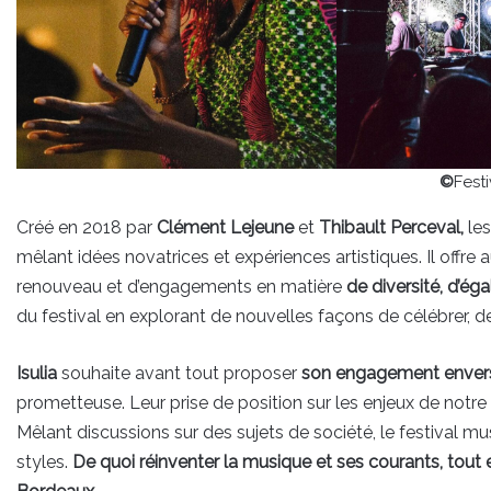
©
Festi
Créé en 2018 par
Clément Lejeune
et
Thibault Perceval,
les
mêlant idées novatrices et expériences artistiques. Il offre 
renouveau et d’engagements en matière
de diversité, d’éga
du festival en explorant de nouvelles façons de célébrer, d
Isulia
souhaite avant tout proposer
son
engagement
envers
prometteuse. Leur prise de position sur les enjeux de not
Mêlant discussions sur des sujets de société, le festival mu
styles.
De quoi réinventer la musique et ses courants, tout e