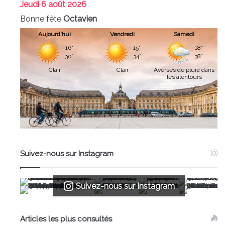
Jeudi
6 août 2026
Bonne fête
Octavien
Aujourd'hui
Vendredi
Samedi
16°
15°
18°
30°
34°
38°
Clair
Clair
Averses de pluie dans
les alentours
Suivez-nous sur Instagram
Suivez-nous sur Instagram
Articles les plus consultés