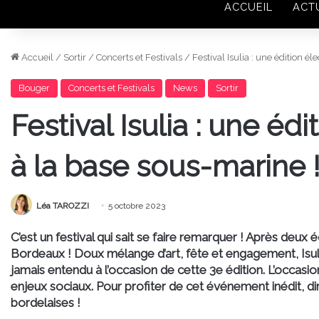
ACCUEIL
ACT
Accueil
/
Sortir
/
Concerts et Festivals
/
Festival Isulia : une édition é
Bouger
Concerts et Festivals
News
Sortir
Festival Isulia : une éd
à la base sous-marine 
Léa TAROZZI
5 octobre 2023
C’est un festival qui sait se faire remarquer ! Après deux é
Bordeaux ! Doux mélange d’art, fête et engagement, Isuli
jamais entendu à l’occasion de cette 3e édition. L’occasio
enjeux sociaux. Pour profiter de cet événement inédit, di
bordelaises !