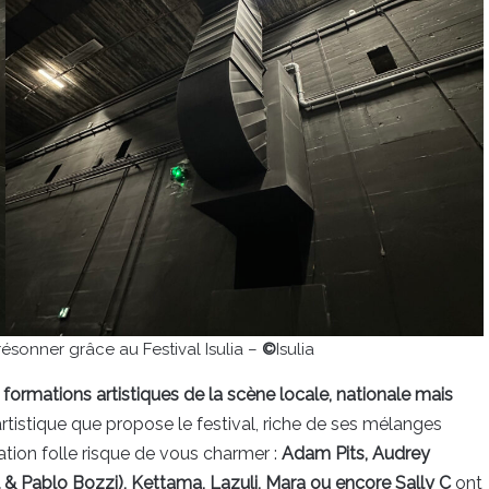
ésonner grâce au Festival Isulia –
©
Isulia
 formations artistiques de la scène locale, nationale mais
artistique que propose le festival, riche de ses mélanges
tion folle risque de vous charmer :
Adam Pits, Audrey
al & Pablo Bozzi), Kettama, Lazuli, Mara ou encore Sally C
ont