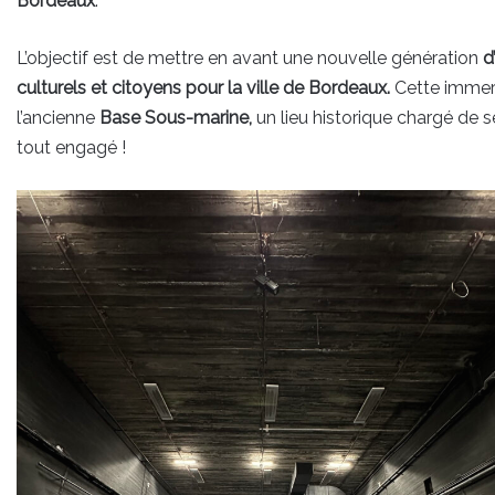
Bordeaux
.
L’objectif est de mettre en avant une nouvelle génération
d
culturels et citoyens pour la ville de Bordeaux.
Cette immers
l’ancienne
Base Sous-marine,
un lieu historique chargé de s
tout engagé !