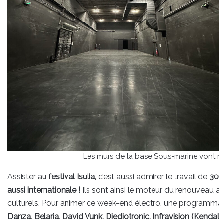
Les murs de la base Sous-marine vont r
Assister au
festival Isulia,
c’est aussi admirer le travail de
30
aussi internationale !
Ils sont ainsi le moteur du renouveau 
culturels. Pour animer ce week-end électro, une programma
Danza, Belaria, David Vunk, Djedjotronic, Infravision (Kend