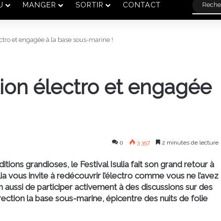
U
MANGER
SORTIR
CONTACT
lectro et engagée à la base sous-marine !
ition électro et engagée
!
0
3 357
2 minutes de lecture
ditions grandioses, le Festival Isulia fait son grand retour à
a vous invite à redécouvrir l’électro comme vous ne l’avez
n aussi de participer activement à des discussions sur des
rection la base sous-marine, épicentre des nuits de folie