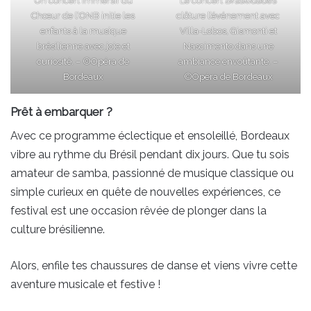
Un concert immersif du
Le concert
Brasilidades
Chœur de l’ONB initie les
clôture l’événement avec
enfants à la musique
Villa-Lobos, Gismonti et
brésilienne avec joie et
Nascimento dans une
curiosité. – ©Opéra de
ambiance envoûtante. –
Bordeaux
©Opéra de Bordeaux
Prêt à embarquer ?
Avec ce programme éclectique et ensoleillé, Bordeaux
vibre au rythme du Brésil pendant dix jours. Que tu sois
amateur de samba, passionné de musique classique ou
simple curieux en quête de nouvelles expériences, ce
festival est une occasion rêvée de plonger dans la
culture brésilienne.
Alors, enfile tes chaussures de danse et viens vivre cette
aventure musicale et festive !