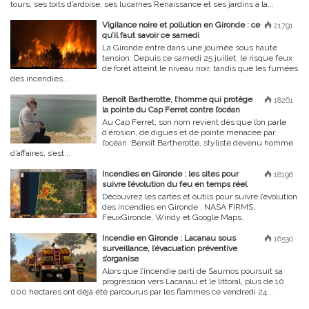
tours, ses toits d’ardoise, ses lucarnes Renaissance et ses jardins à la...
Vigilance noire et pollution en Gironde : ce
21791
qu’il faut savoir ce samedi
La Gironde entre dans une journée sous haute
tension. Depuis ce samedi 25 juillet, le risque feux
de forêt atteint le niveau noir, tandis que les fumées
des incendies...
Benoît Bartherotte, l’homme qui protège
18261
la pointe du Cap Ferret contre l’océan
Au Cap Ferret, son nom revient dès que l’on parle
d’érosion, de digues et de pointe menacée par
l’océan. Benoît Bartherotte, styliste devenu homme
d’affaires, s’est...
Incendies en Gironde : les sites pour
18196
suivre l’évolution du feu en temps réel
Découvrez les cartes et outils pour suivre l’évolution
des incendies en Gironde : NASA FIRMS,
FeuxGironde, Windy et Google Maps.
Incendie en Gironde : Lacanau sous
16530
surveillance, l’évacuation préventive
s’organise
Alors que l’incendie parti de Saumos poursuit sa
progression vers Lacanau et le littoral, plus de 10
000 hectares ont déjà été parcourus par les flammes ce vendredi 24...