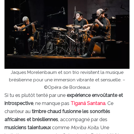
Jaques Morelenbaum et son trio revisitent la musique
brésilienne pour une immersion vibrante et sensuelle. –
©Opéra de Bordeaux
Si tu es plutôt tenté par une
expérience envoûtante et
introspective
, ne manque pas
Tiganá Santana
. Ce
chanteur au
timbre chaud fusionne les sonorités
africaines et brésiliennes
, accompagné par des
musiciens talentueux
comme
Moriba Koïta
. Une