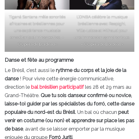
Tiganá Santana mêle sonorités
L’ONBA célèbre la musique
africaines et brésiliennes pour
brésilienne avec Respighi,
une expérience musicale
Villa-Lobos et Milhaud pour
envoûtante et introspective. –
une immersion symphonique.
©Opéra de Bordeaux
– ©Opéra de Bordeaux
Danse et fête au programme
Le Brésil, c’est aussi le
rythme du corps et la joie de la
danse
! Pour vivre cette énergie communicative,
direction le
bal brésilien participatif
les 28 et 29 mars au
Grand-Théâtre.
Que tu sois danseur confirmé ou novice,
laisse-toi guider par les spécialistes du forró, cette danse
populaire du nord-est du Brésil
. Un bal où chacun
peut
venir en costume (ou non) et apprendre sur place les pas
de base
, avant de se laisser emporter par la musique
enjouée du groupe
Forró Juriti
.