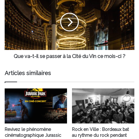
monde
va-
t-
il
se
passer
à
la
Cité
du
Que va-t-il se passer à la Cité du Vin ce mois-ci ?
Vin
ce
Articles similaires
mois-
ci
?
Revivez le phénomène
Rock en Ville : Bordeaux bat
cinématographique Jurassic
au rythme du rock pendant