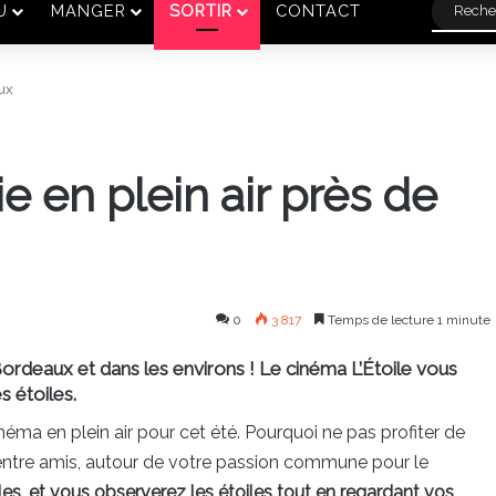
U
MANGER
SORTIR
CONTACT
ux
e en plein air près de
0
3 817
Temps de lecture 1 minute
 Bordeaux et dans les environs ! Le cinéma L’Étoile vous
s étoiles.
ma en plein air pour cet été. Pourquoi ne pas profiter de
entre amis, autour de votre passion commune pour le
es, et vous observerez les étoiles tout en regardant vos