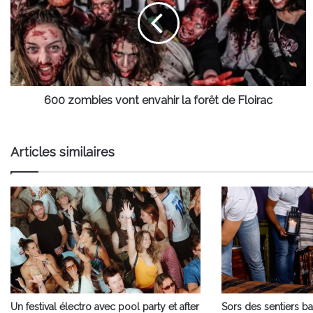
envahir
la
forêt
de
Floirac
600 zombies vont envahir la forêt de Floirac
Articles similaires
Un festival électro avec pool party et after
Sors des sentiers ba