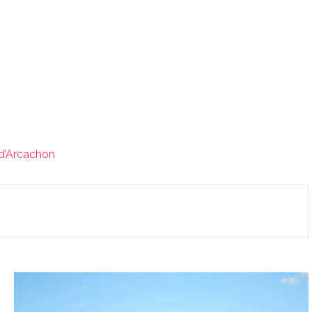
 d’Arcachon
Sortir
en
kayak