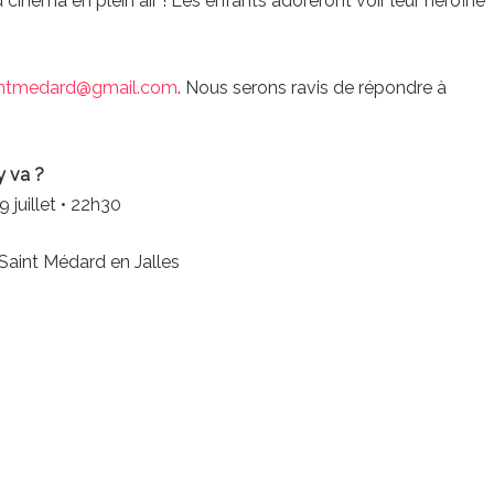
cinéma en plein air ! Les enfants adoreront voir leur héroïne
saintmedard@gmail.com
. Nous serons ravis de répondre à
y va ?
 juillet • 22h30
 Saint Médard en Jalles