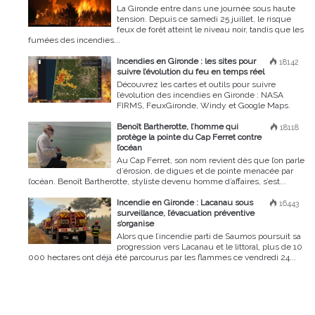
La Gironde entre dans une journée sous haute
tension. Depuis ce samedi 25 juillet, le risque
feux de forêt atteint le niveau noir, tandis que les
fumées des incendies...
Incendies en Gironde : les sites pour
18142
suivre l’évolution du feu en temps réel
Découvrez les cartes et outils pour suivre
l’évolution des incendies en Gironde : NASA
FIRMS, FeuxGironde, Windy et Google Maps.
Benoît Bartherotte, l’homme qui
18118
protège la pointe du Cap Ferret contre
l’océan
Au Cap Ferret, son nom revient dès que l’on parle
d’érosion, de digues et de pointe menacée par
l’océan. Benoît Bartherotte, styliste devenu homme d’affaires, s’est...
Incendie en Gironde : Lacanau sous
16443
surveillance, l’évacuation préventive
s’organise
Alors que l’incendie parti de Saumos poursuit sa
progression vers Lacanau et le littoral, plus de 10
000 hectares ont déjà été parcourus par les flammes ce vendredi 24...