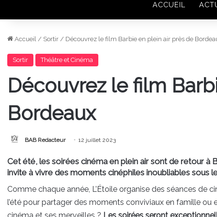
ACCUEIL
ACT
Accueil
/
Sortir
/
Découvrez le film Barbie en plein air près de Bordea
Sortir
Théâtre et Cinéma
Découvrez le film Barbi
Bordeaux
BAB Redacteur
12 juillet 2023
Cet été, les soirées cinéma en plein air sont de retour à
invite à vivre des moments cinéphiles inoubliables sous le
Comme chaque année, L’Étoile organise des séances de ciné
l’été pour partager des moments conviviaux en famille ou 
cinéma et ses merveilles ?
Les soirées seront exceptionnell