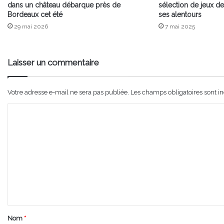
dans un château débarque près de
sélection de jeux de
Bordeaux cet été
ses alentours
29 mai 2026
7 mai 2025
Laisser un commentaire
Votre adresse e-mail ne sera pas publiée.
Les champs obligatoires sont i
C
o
m
m
e
n
t
a
Nom
*