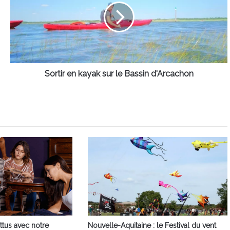
sur
le
Bassin
d'Arcachon
Sortir en kayak sur le Bassin d'Arcachon
ttus avec notre
Nouvelle-Aquitaine : le Festival du vent