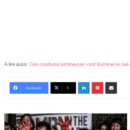
À lire aussi :
Des créatures lumineuses vont illuminer le ciel
Linkedin
Pinterest
Partager par email
Facebook
X
600
zombies
vont