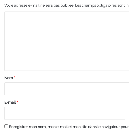
Votre adresse e-mail ne sera pas publiée.
Les champs obligatoires sont i
C
o
m
m
e
n
t
a
Nom
*
i
r
e
E-mail
*
*
Enregistrer mon nom, mon e-mail et mon site dans le navigateur po