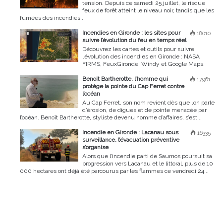
tension. Depuis ce samedi 25 juillet, le risque
feux de forêt atteint le niveau noir, tandis que les
fumées des incendies...
Incendies en Gironde : les sites pour
18010
suivre l’évolution du feu en temps réel
Découvrez les cartes et outils pour suivre
l’évolution des incendies en Gironde : NASA
FIRMS, FeuxGironde, Windy et Google Maps.
Benoît Bartherotte, l’homme qui
17961
protège la pointe du Cap Ferret contre
l’océan
Au Cap Ferret, son nom revient dès que l’on parle
d’érosion, de digues et de pointe menacée par
l’océan. Benoît Bartherotte, styliste devenu homme d’affaires, s’est...
Incendie en Gironde : Lacanau sous
16335
surveillance, l’évacuation préventive
s’organise
Alors que l’incendie parti de Saumos poursuit sa
progression vers Lacanau et le littoral, plus de 10
000 hectares ont déjà été parcourus par les flammes ce vendredi 24...