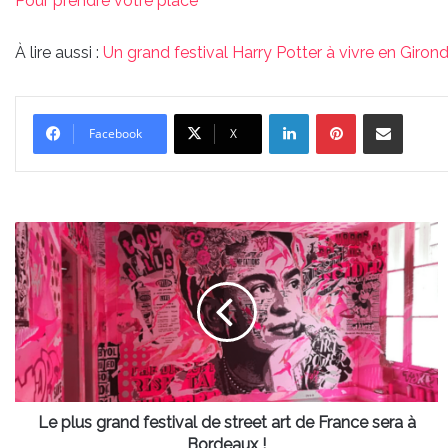
Pour prendre votre place
À lire aussi :
Un grand festival Harry Potter à vivre en Girond
Linkedin
Pinterest
Partager par email
Facebook
X
Le
plus
grand
festival
de
street
art
de
France
sera
Le plus grand festival de street art de France sera à
à
Bordeaux !