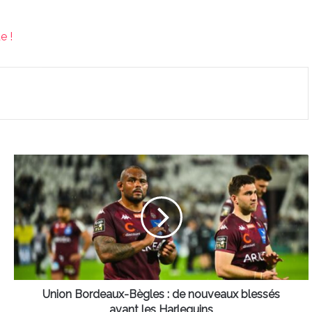
e !
Union
Bordeaux-
Bègles
:
de
nouveaux
blessés
avant
les
Harlequins
Union Bordeaux-Bègles : de nouveaux blessés
avant les Harlequins