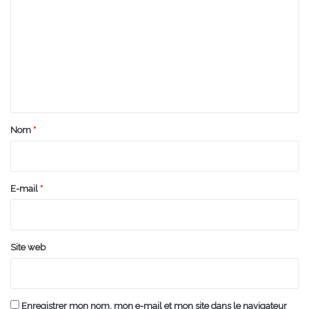
o
m
m
e
n
t
a
Nom
*
i
r
e
E-mail
*
*
Site web
Enregistrer mon nom, mon e-mail et mon site dans le navigateur