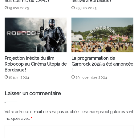
nuit cosmic du CAPC !
festival à Bordeaux !
15 mai 2025
29 juin 2023
Projection inédite du film
La programmation de
Robocop au Cinéma Utopia de
Garorock 2025 a été annoncée
Bordeaux !
!
19 juin 2024
29 novembre 2024
Laisser un commentaire
Votre adresse e-mail ne sera pas publiée.
Les champs obligatoires sont
indiqués avec
*
C