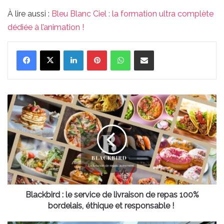
À lire aussi :
Bleu Blanc Ciel : la formation ultra complète
dédiée à l’animation !
Linkedin
Pinterest
WhatsApp
Partager par email
Blackbird :
le
service
de
livraison
de
repas
100%
bordelais,
éthique
Blackbird : le service de livraison de repas 100%
et
bordelais, éthique et responsable !
responsable !