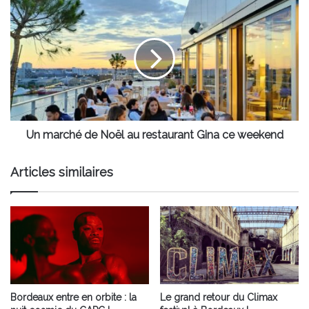
Un
marché
de
Noël
au
restaurant
Gina
ce
weekend
Un marché de Noël au restaurant Gina ce weekend
Articles similaires
Bordeaux entre en orbite : la
Le grand retour du Climax