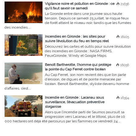
Vigilance noire et pollution en Gironde : ce
21636
qu’il faut savoir ce samedi
La Gironde entre dans une journée sous haute
tension. Depuis ce samedi 25 juillet, le risque feux
de forêt atteint le niveau noir, tandis que les fumées
des incendies...
Incendies en Gironde : les sites pour
18105
suivre l’évolution du feu en temps réel
Découvrez les cartes et outils pour suivre l’évolution
des incendies en Gironde : NASA FIRMS,
FeuxGironde, Windy et Google Maps.
Benoît Bartherotte, l’homme qui protège
18056
la pointe du Cap Ferret contre l’océan
Au Cap Ferret, son nom revient dès que l’on parle
d’érosion, de digues et de pointe menacée par
l’océan. Benoît Bartherotte, styliste devenu homme
d’affaires, s’est...
Incendie en Gironde : Lacanau sous
16394
surveillance, l’évacuation préventive
s’organise
Alors que l’incendie parti de Saumos poursuit sa
progression vers Lacanau et le littoral, plus de 10
000 hectares ont déjà été parcourus par les flammes ce vendredi 24...