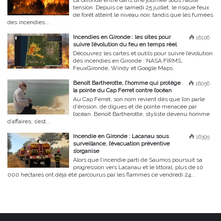
La Gironde entre dans une journée sous haute
tension. Depuis ce samedi 25 juillet, le risque feux
de forêt atteint le niveau noir, tandis que les fumées
des incendies...
Incendies en Gironde : les sites pour
18106
suivre l’évolution du feu en temps réel
Découvrez les cartes et outils pour suivre l’évolution
des incendies en Gironde : NASA FIRMS,
FeuxGironde, Windy et Google Maps.
Benoît Bartherotte, l’homme qui protège
18056
la pointe du Cap Ferret contre l’océan
Au Cap Ferret, son nom revient dès que l’on parle
d’érosion, de digues et de pointe menacée par
l’océan. Benoît Bartherotte, styliste devenu homme
d’affaires, s’est...
Incendie en Gironde : Lacanau sous
16395
surveillance, l’évacuation préventive
s’organise
Alors que l’incendie parti de Saumos poursuit sa
progression vers Lacanau et le littoral, plus de 10
000 hectares ont déjà été parcourus par les flammes ce vendredi 24...