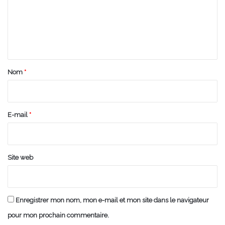
m
e
n
t
a
Nom
*
i
r
e
E-mail
*
*
Site web
Enregistrer mon nom, mon e-mail et mon site dans le navigateur
pour mon prochain commentaire.