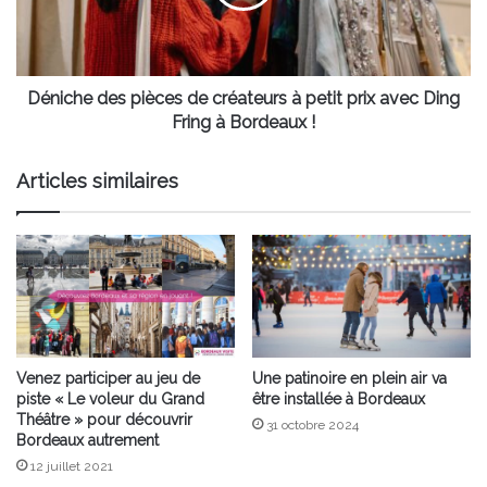
à
petit
prix
avec
Ding
Déniche des pièces de créateurs à petit prix avec Ding
Fring
Fring à Bordeaux !
à
Bordeaux
Articles similaires
!
Venez participer au jeu de
Une patinoire en plein air va
piste « Le voleur du Grand
être installée à Bordeaux
Théâtre » pour découvrir
31 octobre 2024
Bordeaux autrement
12 juillet 2021