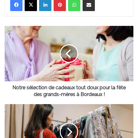
Notre
sélection
de
cadeaux
tout
doux
pour
la
fête
des
Notre sélection de cadeaux tout doux pour la fête
grands-
des grands-mères à Bordeaux !
mères
à
Déniche
Bordeaux
des
!
pièces
de
créateurs