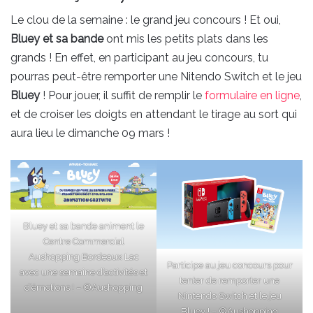
Le clou de la semaine : le grand jeu concours ! Et oui,
Bluey et sa bande
ont mis les petits plats dans les
grands ! En effet, en participant au jeu concours, tu
pourras peut-être remporter une Nitendo Switch et le jeu
Bluey
! Pour jouer, il suffit de remplir le
formulaire en ligne
,
et de croiser les doigts en attendant le tirage au sort qui
aura lieu le dimanche 09 mars !
Bluey et sa bande animent le
Centre Commercial
Aushopping Bordeaux Lac
Participe au jeu concours pour
avec une semaine d’activités et
tenter de remporter une
d’émotions ! – ©Aushopping
Nintendo Switch et le jeu
Bluey ! – ©Aushopping