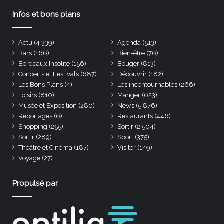
Infos et bons plans
Actu
(4 339)
Agenda
(513)
Bars
(166)
Bien-être
(76)
Bordeaux Insolite
(156)
Bouger
(813)
Concerts et Festivals
(687)
Découvrir
(182)
Les Bons Plans
(4)
Les incontournables
(266)
Loisirs
(810)
Manger
(623)
Musée et Exposition
(280)
News
(5 876)
Reportages
(6)
Restaurants
(446)
Shopping
(255)
Sortir
(2 504)
Sortir
(289)
Sport
(375)
Théâtre et Cinéma
(187)
Visiter
(149)
Voyage
(27)
Propulsé par