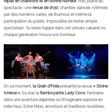
repas en chansons et en bonne humeur
. Puis, place au
spectacle : une
revue de 1h30
, chantée, dansée, rythmée
par des numéros variés, de l’humour et même la
participation du public. Impossible de rester simple
spectateur : tu seras happé dans cet univers cabaret où
chaque génération trouve son bonheur.
En ce moment,
le Grain d’Folie
présente la revue
« Divine
Ivresse »
. Sa star, la
flamboyante Lady Coco
, t’entraîne
dans une aventure déjantée où l’imaginaire explose en
mille feux. Entre fêtes, émotions et traditions revisitées,