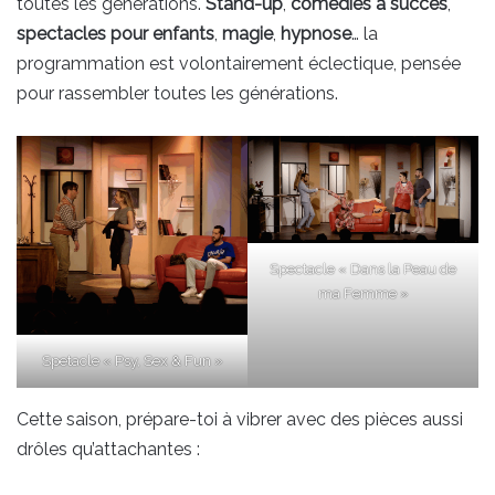
toutes les générations.
Stand-up
,
comédies à succès
,
spectacles pour enfants
,
magie
,
hypnose
… la
programmation est volontairement éclectique, pensée
pour rassembler toutes les générations.
Spectacle « Dans la Peau de
ma Femme »
Spetacle « Psy, Sex & Fun »
Cette saison, prépare-toi à vibrer avec des pièces aussi
drôles qu’attachantes :