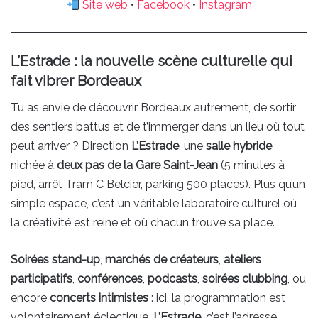
Site web
•
Facebook
•
Instagram
L’Estrade : la nouvelle scène culturelle qui
fait vibrer Bordeaux
Tu as envie de découvrir Bordeaux autrement, de sortir
des sentiers battus et de t’immerger dans un lieu où tout
peut arriver ? Direction
L’Estrade
, une
salle hybride
nichée à
deux pas de la Gare Saint-Jean
(5 minutes à
pied, arrêt Tram C Belcier, parking 500 places). Plus qu’un
simple espace, c’est un véritable laboratoire culturel où
la créativité est reine et où chacun trouve sa place.
Soirées stand-up
,
marchés de créateurs
,
ateliers
participatifs
,
conférences
,
podcasts
,
soirées clubbing
, ou
encore
concerts intimistes
: ici, la programmation est
volontairement éclectique.
L’Estrade
, c’est l’adresse