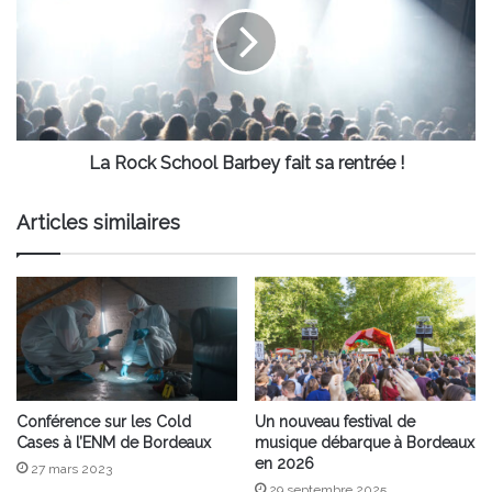
Barbey
fait
sa
rentrée
!
La Rock School Barbey fait sa rentrée !
Articles similaires
Conférence sur les Cold
Un nouveau festival de
Cases à l’ENM de Bordeaux
musique débarque à Bordeaux
en 2026
27 mars 2023
29 septembre 2025