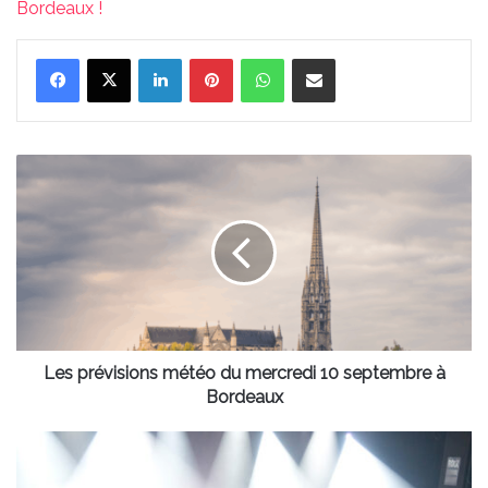
Bordeaux !
Linkedin
Pinterest
WhatsApp
Partager par email
Les
prévisions
météo
du
mercredi
10
septembre
à
Bordeaux
Les prévisions météo du mercredi 10 septembre à
Bordeaux
La
Rock
School