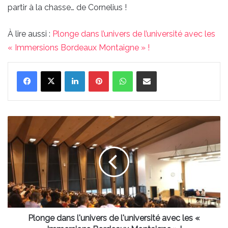
partir à la chasse… de Cornelius !
À lire aussi :
Plonge dans l’univers de l’université avec les
« Immersions Bordeaux Montaigne » !
Linkedin
Pinterest
WhatsApp
Partager par email
Plonge
dans
l'univers
de
l'université
avec
les
«
Immersions
Bordeaux
Plonge dans l'univers de l'université avec les «
Montaigne