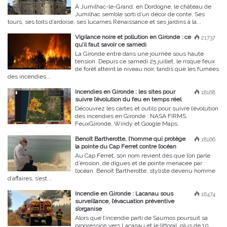
À Jumilhac-le-Grand, en Dordogne, le château de
Jumilhac semble sorti d’un décor de conte. Ses
tours, ses toits d’ardoise, ses lucarnes Renaissance et ses jardins à la...
Vigilance noire et pollution en Gironde : ce
21737
qu’il faut savoir ce samedi
La Gironde entre dans une journée sous haute
tension. Depuis ce samedi 25 juillet, le risque feux
de forêt atteint le niveau noir, tandis que les fumées
des incendies...
Incendies en Gironde : les sites pour
18168
suivre l’évolution du feu en temps réel
Découvrez les cartes et outils pour suivre l’évolution
des incendies en Gironde : NASA FIRMS,
FeuxGironde, Windy et Google Maps.
Benoît Bartherotte, l’homme qui protège
18166
la pointe du Cap Ferret contre l’océan
Au Cap Ferret, son nom revient dès que l’on parle
d’érosion, de digues et de pointe menacée par
l’océan. Benoît Bartherotte, styliste devenu homme
d’affaires, s’est...
Incendie en Gironde : Lacanau sous
16474
surveillance, l’évacuation préventive
s’organise
Alors que l’incendie parti de Saumos poursuit sa
progression vers Lacanau et le littoral, plus de 10