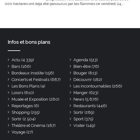
000 hectares ont déjà été parcourus par les flammes ce vendredi 24...
Infos et bons plans
Actu
(4 339)
Agenda
(513)
Bars
(166)
Bien-être
(76)
Bordeaux Insolite
(156)
Bouger
(813)
Concerts et Festivals
(687)
Découvrir
(182)
Les Bons Plans
(4)
Les incontournables
(266)
Loisirs
(810)
Manger
(623)
Musée et Exposition
(280)
News
(5 876)
Reportages
(6)
Restaurants
(446)
Shopping
(255)
Sortir
(289)
Sortir
(2 504)
Sport
(375)
Théâtre et Cinéma
(187)
Visiter
(149)
Voyage
(27)