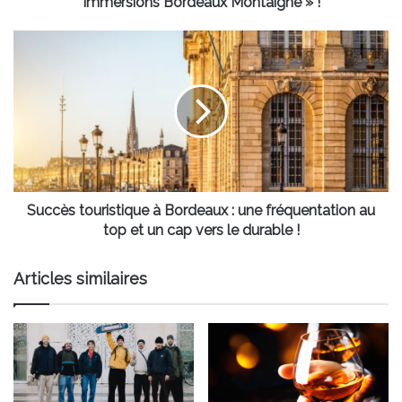
Immersions Bordeaux Montaigne » !
»
!
Succès
touristique
à
Bordeaux
:
une
fréquentation
au
top
et
Succès touristique à Bordeaux : une fréquentation au
un
top et un cap vers le durable !
cap
vers
Articles similaires
le
durable
!