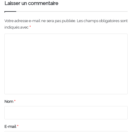
Laisser un commentaire
Votre adresse e-mail ne sera pas publiée.
Les champs obligatoires sont
indiqués avec
*
C
o
m
m
e
n
t
a
Nom
*
i
r
e
E-mail
*