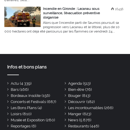
Incendie en Gironde : Lacanau sous
16458
surveillance, l’évacuation préventive
s’organise
Alors que l’incendie parti de Saumos poursuit sa
progression vers Lacanau et le littoral, plus de 10
000 hectares ont déjà été parcourus par les flammes ce vendredi 24...
Infos et bons plans
Actu
(4 339)
Agenda
(513)
Bars
(166)
Bien-être
(76)
Bordeaux Insolite
(156)
Bouger
(813)
Concerts et Festivals
(687)
Découvrir
(182)
Les Bons Plans
(4)
Les incontournables
(266)
Loisirs
(810)
Manger
(623)
Musée et Exposition
(280)
News
(5 876)
Reportages
(6)
Restaurants
(446)