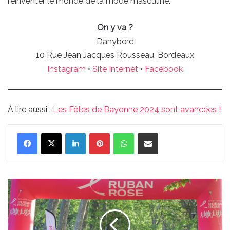
réinventer le monde de la mode masculine.
On y va ?
Danyberd
10 Rue Jean Jacques Rousseau, Bordeaux
Instagram
•
Site Internet
•
Facebook
À lire aussi :
Les Fêtes de Bayonne 2024 sont avancées !
Linkedin
Pinterest
WhatsApp
Partager par email
Participez
au
Challenge
du
Ruban