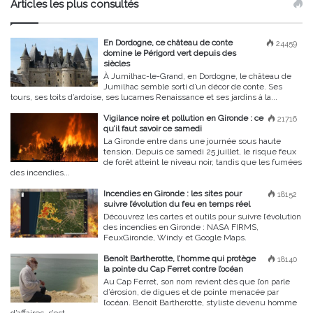
Articles les plus consultés
En Dordogne, ce château de conte
24459
domine le Périgord vert depuis des
siècles
À Jumilhac-le-Grand, en Dordogne, le château de
Jumilhac semble sorti d’un décor de conte. Ses
tours, ses toits d’ardoise, ses lucarnes Renaissance et ses jardins à la...
Vigilance noire et pollution en Gironde : ce
21716
qu’il faut savoir ce samedi
La Gironde entre dans une journée sous haute
tension. Depuis ce samedi 25 juillet, le risque feux
de forêt atteint le niveau noir, tandis que les fumées
des incendies...
Incendies en Gironde : les sites pour
18152
suivre l’évolution du feu en temps réel
Découvrez les cartes et outils pour suivre l’évolution
des incendies en Gironde : NASA FIRMS,
FeuxGironde, Windy et Google Maps.
Benoît Bartherotte, l’homme qui protège
18140
la pointe du Cap Ferret contre l’océan
Au Cap Ferret, son nom revient dès que l’on parle
d’érosion, de digues et de pointe menacée par
l’océan. Benoît Bartherotte, styliste devenu homme
d’affaires, s’est...