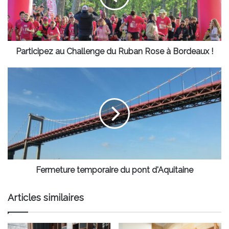
Rose
à
Bordeaux
!
Participez au Challenge du Ruban Rose à Bordeaux !
Fermeture
temporaire
du
pont
d'Aquitaine
Fermeture temporaire du pont d'Aquitaine
Articles similaires