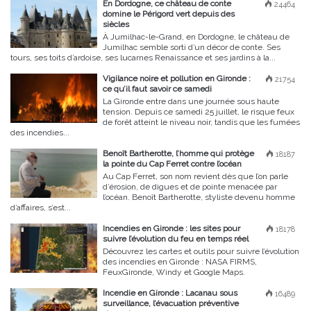
En Dordogne, ce château de conte
24464
domine le Périgord vert depuis des
siècles
À Jumilhac-le-Grand, en Dordogne, le château de
Jumilhac semble sorti d’un décor de conte. Ses
tours, ses toits d’ardoise, ses lucarnes Renaissance et ses jardins à la...
Vigilance noire et pollution en Gironde :
21754
ce qu’il faut savoir ce samedi
La Gironde entre dans une journée sous haute
tension. Depuis ce samedi 25 juillet, le risque feux
de forêt atteint le niveau noir, tandis que les fumées
des incendies...
Benoît Bartherotte, l’homme qui protège
18187
la pointe du Cap Ferret contre l’océan
Au Cap Ferret, son nom revient dès que l’on parle
d’érosion, de digues et de pointe menacée par
l’océan. Benoît Bartherotte, styliste devenu homme
d’affaires, s’est...
Incendies en Gironde : les sites pour
18178
suivre l’évolution du feu en temps réel
Découvrez les cartes et outils pour suivre l’évolution
des incendies en Gironde : NASA FIRMS,
FeuxGironde, Windy et Google Maps.
Incendie en Gironde : Lacanau sous
16489
surveillance, l’évacuation préventive