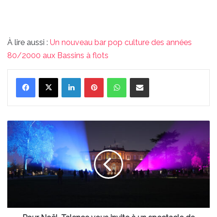
À lire aussi :
Un nouveau bar pop culture des années
80/2000 aux Bassins à flots
Linkedin
Pinterest
WhatsApp
Partager par email
Pour
Noël,
Talence
vous
invite
à
un
spectacle
de
lumières