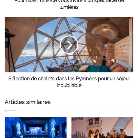
Pour Noël, Talence vous invite à un spectacle de
lumières
Sélection
de
chalets
dans
les
Pyrénées
pour
un
séjour
inoubliable
Sélection de chalets dans les Pyrénées pour un séjour
inoubliable
Articles similaires