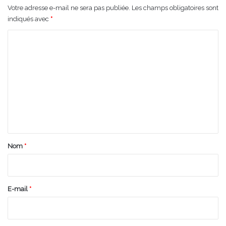
Votre adresse e-mail ne sera pas publiée.
Les champs obligatoires sont
indiqués avec
*
C
o
m
m
e
n
t
a
Nom
*
i
r
e
E-mail
*
*