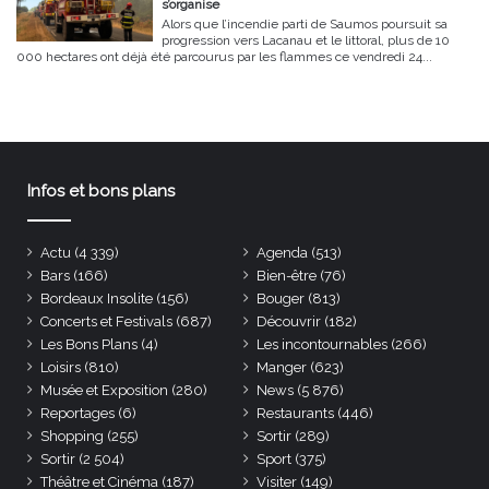
s’organise
Alors que l’incendie parti de Saumos poursuit sa
progression vers Lacanau et le littoral, plus de 10
000 hectares ont déjà été parcourus par les flammes ce vendredi 24...
Infos et bons plans
Actu
(4 339)
Agenda
(513)
Bars
(166)
Bien-être
(76)
Bordeaux Insolite
(156)
Bouger
(813)
Concerts et Festivals
(687)
Découvrir
(182)
Les Bons Plans
(4)
Les incontournables
(266)
Loisirs
(810)
Manger
(623)
Musée et Exposition
(280)
News
(5 876)
Reportages
(6)
Restaurants
(446)
Shopping
(255)
Sortir
(289)
Sortir
(2 504)
Sport
(375)
Théâtre et Cinéma
(187)
Visiter
(149)