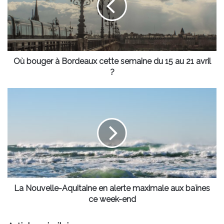
cette
semaine
du
15
au
21
Où bouger à Bordeaux cette semaine du 15 au 21 avril
avril
?
?
La
Nouvelle-
Aquitaine
en
alerte
maximale
aux
baïnes
ce
week-
La Nouvelle-Aquitaine en alerte maximale aux baïnes
end
ce week-end