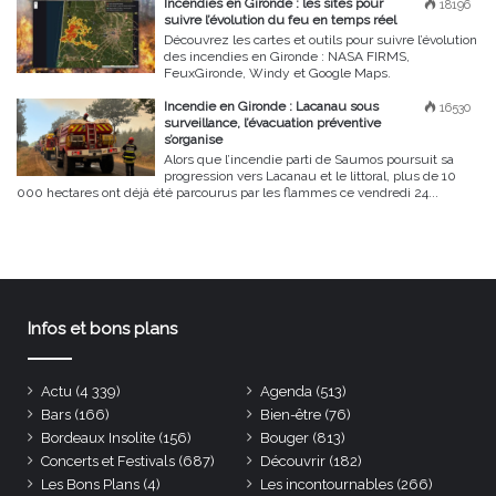
Incendies en Gironde : les sites pour
18196
suivre l’évolution du feu en temps réel
Découvrez les cartes et outils pour suivre l’évolution
des incendies en Gironde : NASA FIRMS,
FeuxGironde, Windy et Google Maps.
Incendie en Gironde : Lacanau sous
16530
surveillance, l’évacuation préventive
s’organise
Alors que l’incendie parti de Saumos poursuit sa
progression vers Lacanau et le littoral, plus de 10
000 hectares ont déjà été parcourus par les flammes ce vendredi 24...
Infos et bons plans
Actu
(4 339)
Agenda
(513)
Bars
(166)
Bien-être
(76)
Bordeaux Insolite
(156)
Bouger
(813)
Concerts et Festivals
(687)
Découvrir
(182)
Les Bons Plans
(4)
Les incontournables
(266)