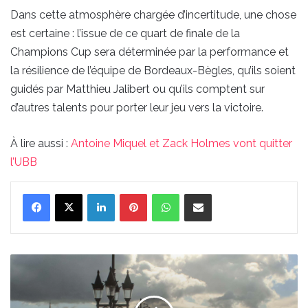
Dans cette atmosphère chargée d’incertitude, une chose
est certaine : l’issue de ce quart de finale de la
Champions Cup sera déterminée par la performance et
la résilience de l’équipe de Bordeaux-Bègles, qu’ils soient
guidés par Matthieu Jalibert ou qu’ils comptent sur
d’autres talents pour porter leur jeu vers la victoire.
À lire aussi :
Antoine Miquel et Zack Holmes vont quitter
l’UBB
Linkedin
Pinterest
WhatsApp
Partager par email
Où
bouger
à
Bordeaux