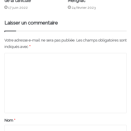
de la canicule
Mérignac
17 juin 2022
24 février 2023
Laisser un commentaire
Votre adresse e-mail ne sera pas publiée.
Les champs obligatoires sont
indiqués avec
*
C
o
m
m
e
n
t
a
Nom
*
i