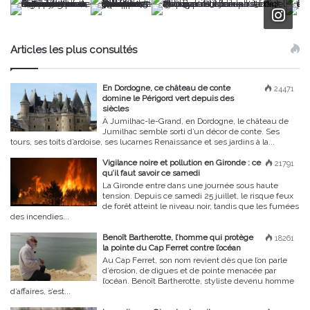
Articles les plus consultés
En Dordogne, ce château de conte
24471
domine le Périgord vert depuis des
siècles
À Jumilhac-le-Grand, en Dordogne, le château de
Jumilhac semble sorti d’un décor de conte. Ses
tours, ses toits d’ardoise, ses lucarnes Renaissance et ses jardins à la...
Vigilance noire et pollution en Gironde : ce
21791
qu’il faut savoir ce samedi
La Gironde entre dans une journée sous haute
tension. Depuis ce samedi 25 juillet, le risque feux
de forêt atteint le niveau noir, tandis que les fumées
des incendies...
Benoît Bartherotte, l’homme qui protège
18261
la pointe du Cap Ferret contre l’océan
Au Cap Ferret, son nom revient dès que l’on parle
d’érosion, de digues et de pointe menacée par
l’océan. Benoît Bartherotte, styliste devenu homme
d’affaires, s’est...