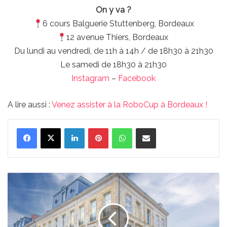
On y va ?
6 cours Balguerie Stuttenberg, Bordeaux
12 avenue Thiers, Bordeaux
Du lundi au vendredi, de 11h à 14h / de 18h30 à 21h30
Le samedi de 18h30 à 21h30
Instagram
–
Facebook
A lire aussi :
Venez assister à la RoboCup à Bordeaux !
Linkedin
Pinterest
WhatsApp
Partager par email
On
vous
emmène
dans
l'école