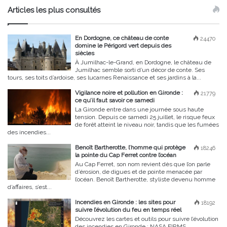
Articles les plus consultés
En Dordogne, ce château de conte
24470
domine le Périgord vert depuis des
siècles
À Jumilhac-le-Grand, en Dordogne, le château de
Jumilhac semble sorti d’un décor de conte. Ses
tours, ses toits d’ardoise, ses lucarnes Renaissance et ses jardins à la...
Vigilance noire et pollution en Gironde :
21779
ce qu’il faut savoir ce samedi
La Gironde entre dans une journée sous haute
tension. Depuis ce samedi 25 juillet, le risque feux
de forêt atteint le niveau noir, tandis que les fumées
des incendies...
Benoît Bartherotte, l’homme qui protège
18246
la pointe du Cap Ferret contre l’océan
Au Cap Ferret, son nom revient dès que l’on parle
d’érosion, de digues et de pointe menacée par
l’océan. Benoît Bartherotte, styliste devenu homme
d’affaires, s’est...
Incendies en Gironde : les sites pour
18192
suivre l’évolution du feu en temps réel
Découvrez les cartes et outils pour suivre l’évolution
des incendies en Gironde : NASA FIRMS,