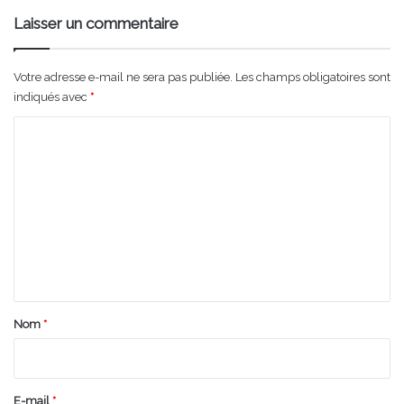
Laisser un commentaire
Votre adresse e-mail ne sera pas publiée.
Les champs obligatoires sont
indiqués avec
*
C
o
m
m
e
n
t
a
Nom
*
i
r
e
E-mail
*