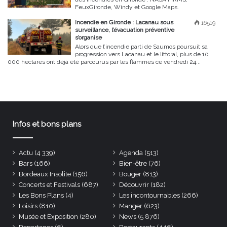
FeuxGironde, Windy et Google Maps.
Incendie en Gironde : Lacanau sous
16519
surveillance, l’évacuation préventive
s’organise
Alors que l’incendie parti de Saumos poursuit sa
progression vers Lacanau et le littoral, plus de 10
000 hectares ont déjà été parcourus par les flammes ce vendredi 24...
Infos et bons plans
Actu
(4 339)
Agenda
(513)
Bars
(166)
Bien-être
(76)
Bordeaux Insolite
(156)
Bouger
(813)
Concerts et Festivals
(687)
Découvrir
(182)
Les Bons Plans
(4)
Les incontournables
(266)
Loisirs
(810)
Manger
(623)
Musée et Exposition
(280)
News
(5 876)