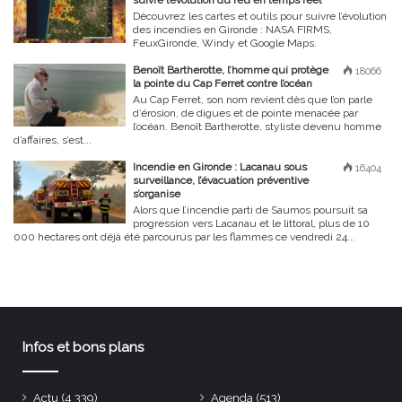
Découvrez les cartes et outils pour suivre l’évolution
des incendies en Gironde : NASA FIRMS,
FeuxGironde, Windy et Google Maps.
Benoît Bartherotte, l’homme qui protège
18066
la pointe du Cap Ferret contre l’océan
Au Cap Ferret, son nom revient dès que l’on parle
d’érosion, de digues et de pointe menacée par
l’océan. Benoît Bartherotte, styliste devenu homme
d’affaires, s’est...
Incendie en Gironde : Lacanau sous
16404
surveillance, l’évacuation préventive
s’organise
Alors que l’incendie parti de Saumos poursuit sa
progression vers Lacanau et le littoral, plus de 10
000 hectares ont déjà été parcourus par les flammes ce vendredi 24...
Infos et bons plans
Actu
(4 339)
Agenda
(513)