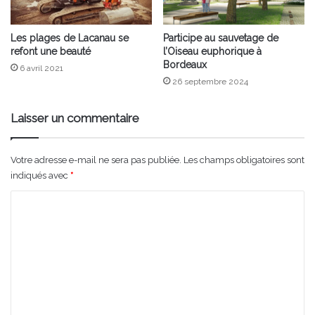
Les plages de Lacanau se
Participe au sauvetage de
refont une beauté
l’Oiseau euphorique à
Bordeaux
6 avril 2021
26 septembre 2024
Laisser un commentaire
Votre adresse e-mail ne sera pas publiée.
Les champs obligatoires sont
indiqués avec
*
C
o
m
m
e
n