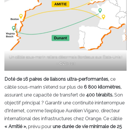
Un câble sous-marin reliera désormais Bordeaux aux États-Unis !
–
©Z
D Net
Doté de 16 paires de liaisons ultra-performantes,
ce
câble sous-marin s’étend sur plus de
6 800 kilomètres,
assurant une capacité de transfert de
400 térabits.
Son
objectif principal ? Garantir une continuité ininterrompue
d’Internet, comme l’explique Aurélien Vigano, directeur
international des infrastructures chez Orange. Ce câble
« Amitié »,
prévu pour
une durée de vie minimale de 25