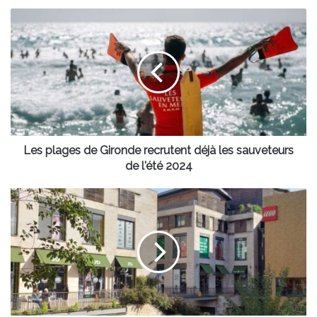
Les
plages
de
Gironde
recrutent
déjà
les
sauveteurs
de
l'été
Les plages de Gironde recrutent déjà les sauveteurs
2024
de l'été 2024
Rendez
vos
vêtements
et
utilisez
des
cartes
cadeaux
à