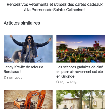
la
Rendez vos vêtements et utilisez des cartes cadeaux
Promenade
à la Promenade Sainte-Catherine !
Sainte-
Catherine
Articles similaires
!
Lenny Kravitz de retour à
Les séances gratuites de ciné
Bordeaux !
en plein air reviennent cet été
en Gironde
8 juin 2026
26 juin 2025