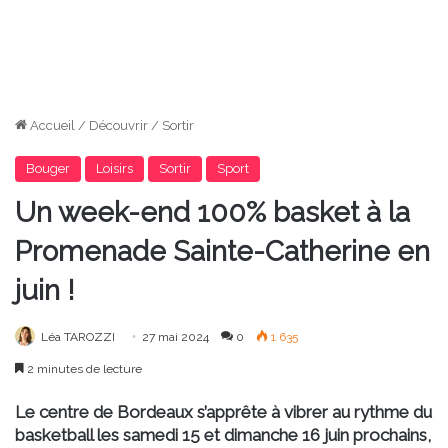
Accueil
/
Découvrir
/
Sortir
Bouger
Loisirs
Sortir
Sport
Un week-end 100% basket à la
Promenade Sainte-Catherine en
juin !
Léa TAROZZI
27 mai 2024
0
1 635
2 minutes de lecture
Le centre de Bordeaux s’apprête à vibrer au rythme du
basketball les samedi 15 et dimanche 16 juin prochains,