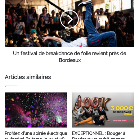
festival
de
breakdance
de
folie
revient
près
de
Bordeaux
Un festival de breakdance de folie revient près de
Bordeaux
Articles similaires
Profitez d’une soirée électrique
EXCEPTIONNEL : Bouger à