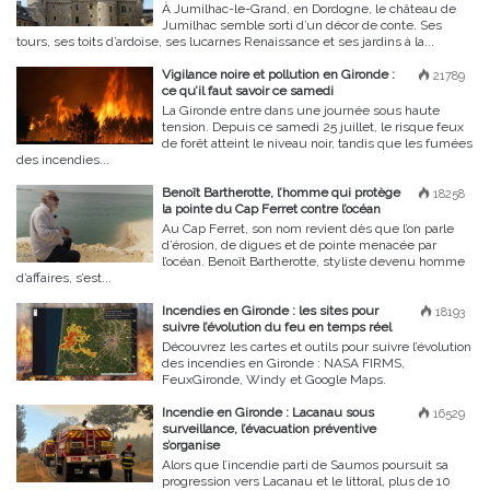
À Jumilhac-le-Grand, en Dordogne, le château de
Jumilhac semble sorti d’un décor de conte. Ses
tours, ses toits d’ardoise, ses lucarnes Renaissance et ses jardins à la...
Vigilance noire et pollution en Gironde :
21789
ce qu’il faut savoir ce samedi
La Gironde entre dans une journée sous haute
tension. Depuis ce samedi 25 juillet, le risque feux
de forêt atteint le niveau noir, tandis que les fumées
des incendies...
Benoît Bartherotte, l’homme qui protège
18258
la pointe du Cap Ferret contre l’océan
Au Cap Ferret, son nom revient dès que l’on parle
d’érosion, de digues et de pointe menacée par
l’océan. Benoît Bartherotte, styliste devenu homme
d’affaires, s’est...
Incendies en Gironde : les sites pour
18193
suivre l’évolution du feu en temps réel
Découvrez les cartes et outils pour suivre l’évolution
des incendies en Gironde : NASA FIRMS,
FeuxGironde, Windy et Google Maps.
Incendie en Gironde : Lacanau sous
16529
surveillance, l’évacuation préventive
s’organise
Alors que l’incendie parti de Saumos poursuit sa
progression vers Lacanau et le littoral, plus de 10