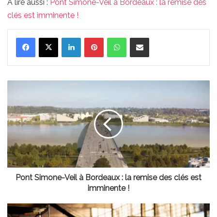
À lire aussi :
Pont Simone-Veil à Bordeaux : la remise des
clés est imminente !
Linkedin
Pinterest
WhatsApp
Partager par email
Pont
Simone-
Veil
à
Bordeaux
:
la
remise
des
clés
Pont Simone-Veil à Bordeaux : la remise des clés est
est
imminente !
imminente
!
Un