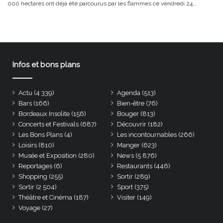
000 hectares ont déjà été parcourus par les flammes ce vendredi 24...
Infos et bons plans
Actu
(4 339)
Agenda
(513)
Bars
(166)
Bien-être
(76)
Bordeaux Insolite
(156)
Bouger
(813)
Concerts et Festivals
(687)
Découvrir
(182)
Les Bons Plans
(4)
Les incontournables
(266)
Loisirs
(810)
Manger
(623)
Musée et Exposition
(280)
News
(5 876)
Reportages
(6)
Restaurants
(446)
Shopping
(255)
Sortir
(289)
Sortir
(2 504)
Sport
(375)
Théâtre et Cinéma
(187)
Visiter
(149)
Voyage
(27)