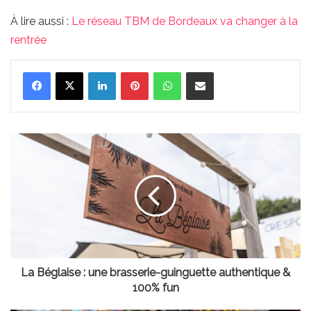
À lire aussi :
Le réseau TBM de Bordeaux va changer à la
rentrée
Linkedin
Pinterest
WhatsApp
Partager par email
La
Béglaise :
une
brasserie-
guinguette
authentique
&
100%
fun
La Béglaise : une brasserie-guinguette authentique &
100% fun