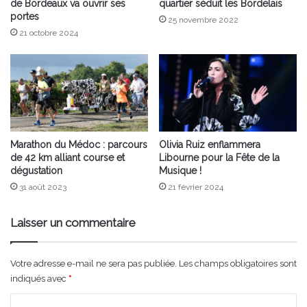
de Bordeaux va ouvrir ses
quartier séduit les Bordelais
portes
25 novembre 2022
21 octobre 2024
Marathon du Médoc : parcours
Olivia Ruiz enflammera
de 42 km alliant course et
Libourne pour la Fête de la
dégustation
Musique !
31 août 2023
21 février 2024
Laisser un commentaire
Votre adresse e-mail ne sera pas publiée.
Les champs obligatoires sont
indiqués avec
*
C