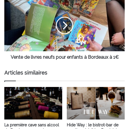
Vente
de
livres
neufs
pour
enfants
à
Bordeaux
à
1€
Vente de livres neufs pour enfants à Bordeaux à 1€
Articles similaires
La première cave sans alcool
Hide Way : le bistrot-bar de