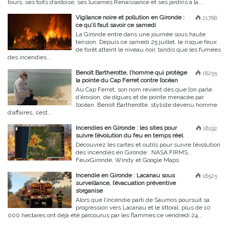
tours, ses toits d’ardoise, ses lucarnes Renaissance et ses jardins à la...
Vigilance noire et pollution en Gironde :
21786
ce qu’il faut savoir ce samedi
La Gironde entre dans une journée sous haute
tension. Depuis ce samedi 25 juillet, le risque feux
de forêt atteint le niveau noir, tandis que les fumées
des incendies...
Benoît Bartherotte, l’homme qui protège
18255
la pointe du Cap Ferret contre l’océan
Au Cap Ferret, son nom revient dès que l’on parle
d’érosion, de digues et de pointe menacée par
l’océan. Benoît Bartherotte, styliste devenu homme
d’affaires, s’est...
Incendies en Gironde : les sites pour
18192
suivre l’évolution du feu en temps réel
Découvrez les cartes et outils pour suivre l’évolution
des incendies en Gironde : NASA FIRMS,
FeuxGironde, Windy et Google Maps.
Incendie en Gironde : Lacanau sous
16525
surveillance, l’évacuation préventive
s’organise
Alors que l’incendie parti de Saumos poursuit sa
progression vers Lacanau et le littoral, plus de 10
000 hectares ont déjà été parcourus par les flammes ce vendredi 24...