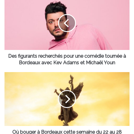
figurants
recherchés
pour
une
comédie
tournée
à
Bordeaux
avec
Des figurants recherchés pour une comédie tournée à
Kev
Bordeaux avec Kev Adams et Michaël Youn
Adams
et
Où
Michaël
bouger
Youn
à
Bordeaux
cette
semaine
du
22
au
28
Où bouger à Bordeaux cette semaine du 22 au 28