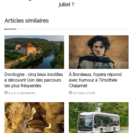
juillet
juillet ?
?
Articles similaires
Dordogne : cinq lieux insolites
À Bordeaux, l’opéra répond
à découvrir loin des parcours
avec humour à Timothée
les plus fréquentés
Chalamet
il y a 2 semaines
10 mars 2026