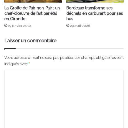
La Grotte de Pair-non-Pair : un
Bordeaux transforme ses
chef-d’œuvre de l’art pariétal
déchets en carburant pour ses
en Gironde
bus
19 janvier 2024
29 avril 2026
Laisser un commentaire
Votre adresse e-mail ne sera pas publiée.
Les champs obligatoires sont
indiqués avec
*
C
o
m
m
e
n
t