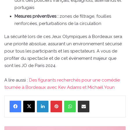
dont des policiers français, espagnols, allemands et
portugais
Mesures préventives :
zones de filtrage, fouilles
renforcées, perturbations de la circulation
La sécurité lors de ces Jeux Olympiques à Bordeaux sera
une priorité absolue, assurant un environnement sécurisé
pour tous les participants et les spectateurs. A vous de
profiter du spectacle et de cet évènement majeur que
sont les JO de Paris 2024.
A lire aussi :
Des figurants recherchés pour une comédie
tournée à Bordeaux avec Kev Adams et Michaël Youn
Linkedin
Pinterest
WhatsApp
Partager par email
Des