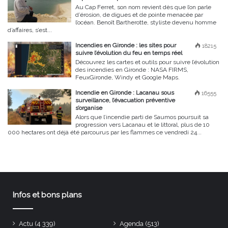
Au Cap Ferret, son nom revient dès que l’on parle
d’érosion, de digues et de pointe menacée par
l’océan. Benoît Bartherotte, styliste devenu homme
d’affaires, s’est...
Incendies en Gironde : les sites pour
18215
suivre l’évolution du feu en temps réel
Découvrez les cartes et outils pour suivre l’évolution
des incendies en Gironde : NASA FIRMS,
FeuxGironde, Windy et Google Maps.
Incendie en Gironde : Lacanau sous
16555
surveillance, l’évacuation préventive
s’organise
Alors que l’incendie parti de Saumos poursuit sa
progression vers Lacanau et le littoral, plus de 10
000 hectares ont déjà été parcourus par les flammes ce vendredi 24...
Infos et bons plans
Actu
(4 339)
Agenda
(513)