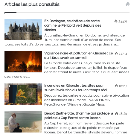
Articles les plus consultés
En Dordogne, ce château de conte
24461
domine le Périgord vert depuis des
siècles
À Jumilhac-le-Grand, en Dordogne, le château de
Jumilhac semble sorti d’un décor de conte. Ses
tours, ses toits d’ardoise, ses lucarnes Renaissance et ses jardins à la...
Vigilance noire et pollution en Gironde : ce
21734
qu’il faut savoir ce samedi
La Gironde entre dans une journée sous haute
tension. Depuis ce samedi 25 juillet, le risque feux
de forêt atteint le niveau noir, tandis que les fumées
des incendies...
Incendies en Gironde : les sites pour
18167
suivre l’évolution du feu en temps réel
Découvrez les cartes et outils pour suivre l’évolution
des incendies en Gironde : NASA FIRMS,
FeuxGironde, Windy et Google Maps.
Benoît Bartherotte, l’homme qui protège la
18161
pointe du Cap Ferret contre l’océan
Au Cap Ferret, son nom revient dès que l’on parle
d’érosion, de digues et de pointe menacée par
l’océan. Benoît Bartherotte, styliste devenu homme