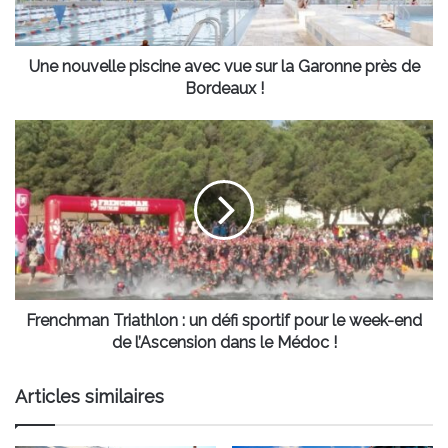
la
Garonne
près
de
Une nouvelle piscine avec vue sur la Garonne près de
Bordeaux
Bordeaux !
!
Frenchman
Triathlon
:
un
défi
sportif
pour
le
week-
end
Frenchman Triathlon : un défi sportif pour le week-end
de
de l’Ascension dans le Médoc !
l’Ascension
dans
Articles similaires
le
Médoc
!