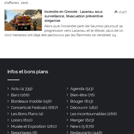
d’affaires, s’est...
Incendie en Gironde : Lacanau sous
16467
surveillance, l’évacuation préventive
s’organise
Alors que l’incendie parti de Saumos poursuit sa
progression vers Lacanau et le littoral, plus de 10
000 hectares ont déjà été parcourus par les flammes ce vendredi 24...
Infos et bons plans
Actu
(4 339)
Agenda
(513)
Bars
(166)
Bien-être
(76)
Bordeaux Insolite
(156)
Bouger
(813)
Concerts et Festivals
(687)
Découvrir
(182)
Les Bons Plans
(4)
Les incontournables
(266)
Loisirs
(810)
Manger
(623)
Musée et Exposition
(280)
News
(5 876)
Reportages
(6)
Restaurants
(446)