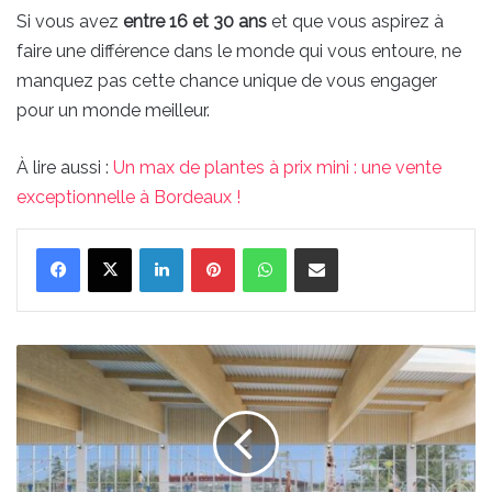
Si vous avez
entre 16 et 30 ans
et que vous aspirez à
faire une différence dans le monde qui vous entoure, ne
manquez pas cette chance unique de vous engager
pour un monde meilleur.
À lire aussi :
Un max de plantes à prix mini : une vente
exceptionnelle à Bordeaux !
Linkedin
Pinterest
WhatsApp
Partager par email
Une
nouvelle
piscine
avec
vue
sur