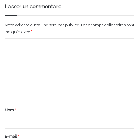
Laisser un commentaire
Votre adresse e-mail ne sera pas publiée.
Les champs obligatoires sont
indiqués avec
*
C
o
m
m
e
n
t
a
Nom
*
i
r
e
E-mail
*