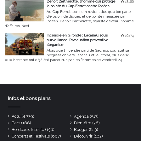
Benoît Bartherotte, l’homme qui protège
18166
la pointe du Cap Ferret contre l’océan
Au Cap Ferret, son nom revient dès que l’on parle
d’érosion, de digues et de pointe menacée par
l’océan. Benoît Bartherotte, styliste devenu homme
d’affaires, s’est...
Incendie en Gironde : Lacanau sous
16474
surveillance, l’évacuation préventive
s’organise
Alors que l’incendie parti de Saumos poursuit sa
progression vers Lacanau et le littoral, plus de 10
000 hectares ont déjà été parcourus par les flammes ce vendredi 24...
Infos et bons plans
Actu
(4 339)
Agenda
(513)
Bars
(166)
Bien-être
(76)
Bordeaux Insolite
(156)
Bouger
(813)
Concerts et Festivals
(687)
Découvrir
(182)