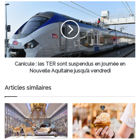
en
Canicule
pleine
:
nuit
les
TER
sont
suspendus
en
journée
en
Nouvelle
Canicule : les TER sont suspendus en journée en
Aquitaine
Nouvelle Aquitaine jusqu’à vendredi
jusqu’à
vendredi
Articles similaires