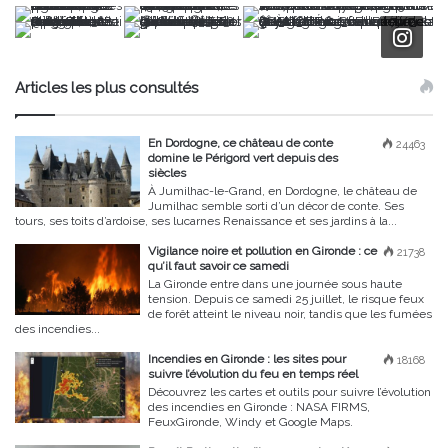
Articles les plus consultés
En Dordogne, ce château de conte
24463
domine le Périgord vert depuis des
siècles
À Jumilhac-le-Grand, en Dordogne, le château de
Jumilhac semble sorti d’un décor de conte. Ses
tours, ses toits d’ardoise, ses lucarnes Renaissance et ses jardins à la...
Vigilance noire et pollution en Gironde : ce
21738
qu’il faut savoir ce samedi
La Gironde entre dans une journée sous haute
tension. Depuis ce samedi 25 juillet, le risque feux
de forêt atteint le niveau noir, tandis que les fumées
des incendies...
Incendies en Gironde : les sites pour
18168
suivre l’évolution du feu en temps réel
Découvrez les cartes et outils pour suivre l’évolution
des incendies en Gironde : NASA FIRMS,
FeuxGironde, Windy et Google Maps.