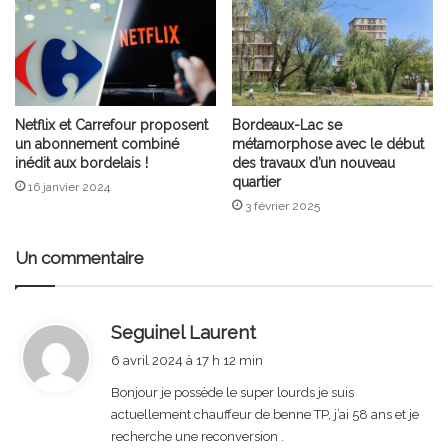
Netflix et Carrefour proposent
Bordeaux-Lac se
un abonnement combiné
métamorphose avec le début
inédit aux bordelais !
des travaux d’un nouveau
quartier
16 janvier 2024
3 février 2025
Un commentaire
d
Seguinel Laurent
i
6 avril 2024 à 17 h 12 min
t
Bonjour je possède le super lourds je suis
actuellement chauffeur de benne TP, j’ai 58 ans et je
:
recherche une reconversion .