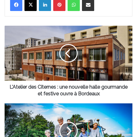
L'Atelier
des
Citernes
:
une
nouvelle
halle
gourmande
et
festive
L'Atelier des Citernes : une nouvelle halle gourmande
ouvre
et festive ouvre à Bordeaux
à
Bordeaux
Participez
aux
Portes
Ouvertes
des