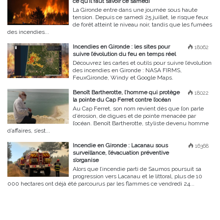
ce qu’il faut savoir ce samedi
La Gironde entre dans une journée sous haute
tension. Depuis ce samedi 25 juillet, le risque feux
de forêt atteint le niveau noir, tandis que les fumées
des incendies...
Incendies en Gironde : les sites pour
18062
suivre l’évolution du feu en temps réel
Découvrez les cartes et outils pour suivre l’évolution
des incendies en Gironde : NASA FIRMS,
FeuxGironde, Windy et Google Maps.
Benoît Bartherotte, l’homme qui protège
18022
la pointe du Cap Ferret contre l’océan
Au Cap Ferret, son nom revient dès que l’on parle
d’érosion, de digues et de pointe menacée par
l’océan. Benoît Bartherotte, styliste devenu homme
d’affaires, s’est...
Incendie en Gironde : Lacanau sous
16368
surveillance, l’évacuation préventive
s’organise
Alors que l’incendie parti de Saumos poursuit sa
progression vers Lacanau et le littoral, plus de 10
000 hectares ont déjà été parcourus par les flammes ce vendredi 24...