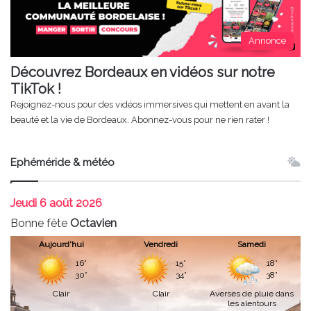
Annonce
Découvrez Bordeaux en vidéos sur notre
TikTok !
Rejoignez-nous pour des vidéos immersives qui mettent en avant la
beauté et la vie de Bordeaux. Abonnez-vous pour ne rien rater !
Ephéméride & météo
Jeudi
6 août 2026
Bonne fête
Octavien
Aujourd'hui
Vendredi
Samedi
16°
15°
18°
30°
34°
38°
Clair
Clair
Averses de pluie dans
les alentours