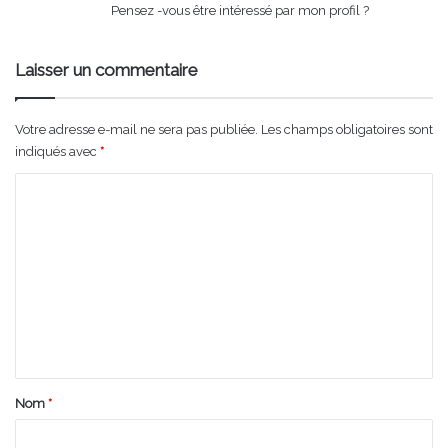
Pensez -vous être intéressé par mon profil ?
Laisser un commentaire
Votre adresse e-mail ne sera pas publiée.
Les champs obligatoires sont
indiqués avec
*
C
o
m
m
e
n
t
a
Nom
*
i