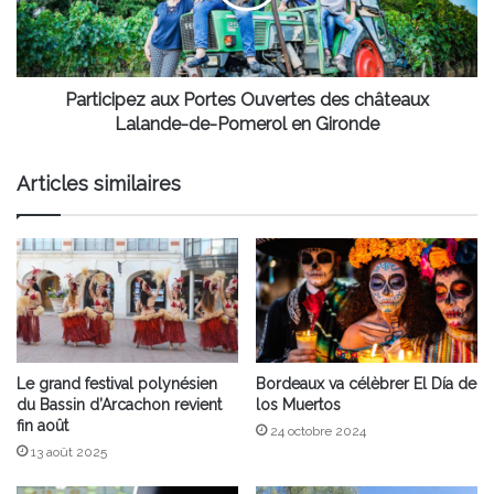
châteaux
Lalande-
de-
Pomerol
en
Participez aux Portes Ouvertes des châteaux
Gironde
Lalande-de-Pomerol en Gironde
Articles similaires
Le grand festival polynésien
Bordeaux va célèbrer El Día de
du Bassin d’Arcachon revient
los Muertos
fin août
24 octobre 2024
13 août 2025