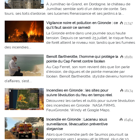
À Jumilhac-le-Grand, en Dordogne, le château de
Jumilhac semble sorti d’un décor de conte. Ses
tours, ses toits d’ardoise, ses lucarnes Renaissance et ses jardins à la...
Vigilance noire et pollution en Gironde : ce
21747
qu’il faut savoir ce samedi
La Gironde entre dans une journée sous haute
tension. Depuis ce samedi 25 juillet, le risque feux
de forêt atteint le niveau noir, tandis que les fumées
des incendies...
Benoît Bartherotte, l’homme qui protège la
18181
pointe du Cap Ferret contre l’océan
Au Cap Ferret, son nom revient dès que l’on parle
d’érosion, de digues et de pointe menacée par
l’océan. Benoît Bartherotte, styliste devenu homme
d’affaires, s’est...
Incendies en Gironde : les sites pour
18174
suivre l’évolution du feu en temps réel
Découvrez les cartes et outils pour suivre l’évolution
des incendies en Gironde : NASA FIRMS,
FeuxGironde, Windy et Google Maps.
Incendie en Gironde : Lacanau sous
16484
surveillance, l’évacuation préventive
s’organise
Alors que l’incendie parti de Saumos poursuit sa
progression vers Lacanau et le littoral, plus de 10