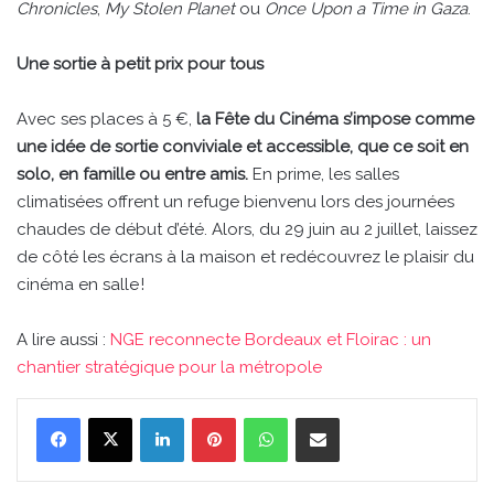
Chronicles
,
My Stolen Planet
ou
Once Upon a Time in Gaza
.
Une sortie à petit prix pour tous
Avec ses places à 5 €,
la Fête du Cinéma s’impose comme
une idée de sortie conviviale et accessible, que ce soit en
solo, en famille ou entre amis.
En prime, les salles
climatisées offrent un refuge bienvenu lors des journées
chaudes de début d’été. Alors, du 29 juin au 2 juillet, laissez
de côté les écrans à la maison et redécouvrez le plaisir du
cinéma en salle !
A lire aussi :
NGE reconnecte Bordeaux et Floirac : un
chantier stratégique pour la métropole
Linkedin
Pinterest
WhatsApp
Partager par email