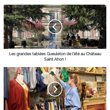
Les
grandes
tablées
Gueuleton
de
l'été
au
Château
Saint
Ahon
Les grandes tablées Gueuleton de l'été au Château
!
Saint Ahon !
Déstockage
mode
en
Gironde
:
des
vêtements,
bijoux