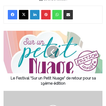
Linkedin
Pinterest
WhatsApp
Partager par email
Le
Festival
“Sur
un
Petit
Nuage”
de
retour
pour
sa
Le Festival “Sur un Petit Nuage” de retour pour sa
19ème
19ème édition
édition
Vous
souhaitez
vous