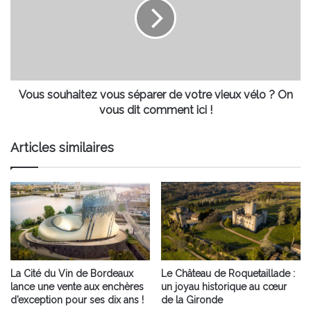
séparer
de
votre
vieux
vélo
?
On
Vous souhaitez vous séparer de votre vieux vélo ? On
vous
vous dit comment ici !
dit
comment
Articles similaires
ici
!
La Cité du Vin de Bordeaux
Le Château de Roquetaillade :
lance une vente aux enchères
un joyau historique au cœur
d’exception pour ses dix ans !
de la Gironde