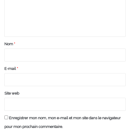
m
e
n
t
a
Nom
*
i
r
e
E-mail
*
*
Site web
Enregistrer mon nom, mon e-mail et mon site dans le navigateur
pour mon prochain commentaire.