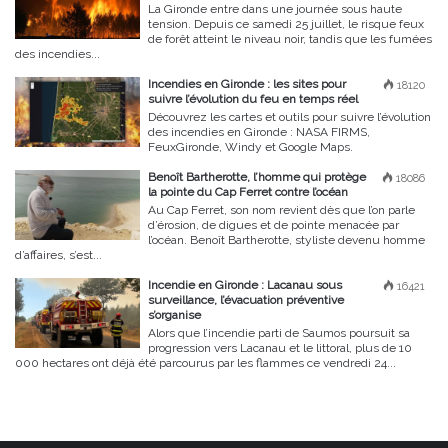
La Gironde entre dans une journée sous haute
tension. Depuis ce samedi 25 juillet, le risque feux
de forêt atteint le niveau noir, tandis que les fumées
des incendies...
Incendies en Gironde : les sites pour
18120
suivre l’évolution du feu en temps réel
Découvrez les cartes et outils pour suivre l’évolution
des incendies en Gironde : NASA FIRMS,
FeuxGironde, Windy et Google Maps.
Benoît Bartherotte, l’homme qui protège
18086
la pointe du Cap Ferret contre l’océan
Au Cap Ferret, son nom revient dès que l’on parle
d’érosion, de digues et de pointe menacée par
l’océan. Benoît Bartherotte, styliste devenu homme
d’affaires, s’est...
Incendie en Gironde : Lacanau sous
16421
surveillance, l’évacuation préventive
s’organise
Alors que l’incendie parti de Saumos poursuit sa
progression vers Lacanau et le littoral, plus de 10
000 hectares ont déjà été parcourus par les flammes ce vendredi 24...