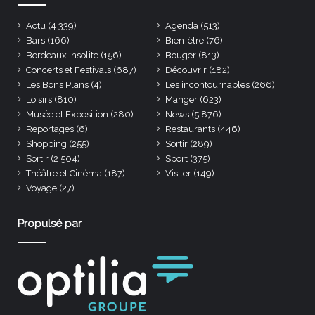
Actu
(4 339)
Agenda
(513)
Bars
(166)
Bien-être
(76)
Bordeaux Insolite
(156)
Bouger
(813)
Concerts et Festivals
(687)
Découvrir
(182)
Les Bons Plans
(4)
Les incontournables
(266)
Loisirs
(810)
Manger
(623)
Musée et Exposition
(280)
News
(5 876)
Reportages
(6)
Restaurants
(446)
Shopping
(255)
Sortir
(289)
Sortir
(2 504)
Sport
(375)
Théâtre et Cinéma
(187)
Visiter
(149)
Voyage
(27)
Propulsé par