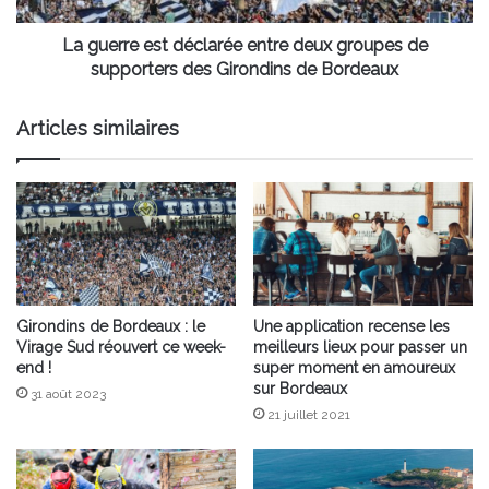
supporters
des
La guerre est déclarée entre deux groupes de
Girondins
supporters des Girondins de Bordeaux
de
Bordeaux
Articles similaires
Girondins de Bordeaux : le
Une application recense les
Virage Sud réouvert ce week-
meilleurs lieux pour passer un
end !
super moment en amoureux
sur Bordeaux
31 août 2023
21 juillet 2021