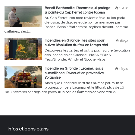
Benoît Bartherotte, l’homme qui protège
18246
la pointe du Cap Ferret contre l’océan
Au Cap Ferret, son nom revient dès que l’on parle
d’érosion, de digues et de pointe menacée par
l’océan. Benoît Bartherotte, styliste devenu homme
d’affaires, s’est...
Incendies en Gironde : les sites pour
18192
suivre l’évolution du feu en temps réel
Découvrez les cartes et outils pour suivre l’évolution
des incendies en Gironde : NASA FIRMS,
FeuxGironde, Windy et Google Maps.
Incendie en Gironde : Lacanau sous
16520
surveillance, l’évacuation préventive
s’organise
Alors que l’incendie parti de Saumos poursuit sa
progression vers Lacanau et le littoral, plus de 10
000 hectares ont déjà été parcourus par les flammes ce vendredi 24...
Infos et bons plans