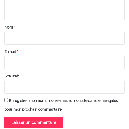
n
t
a
Nom
*
i
r
e
E-mail
*
*
Site web
Enregistrer mon nom, mon e-mail et mon site dans le navigateur
pour mon prochain commentaire.