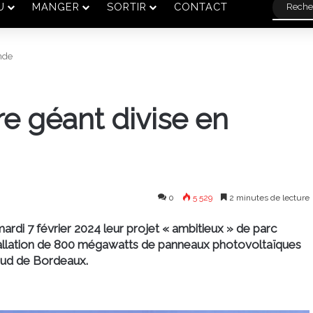
U
MANGER
SORTIR
CONTACT
onde
re géant divise en
0
5 529
2 minutes de lecture
ardi 7 février 2024 leur projet « ambitieux » de parc
installation de 800 mégawatts de panneaux photovoltaïques
 sud de Bordeaux.