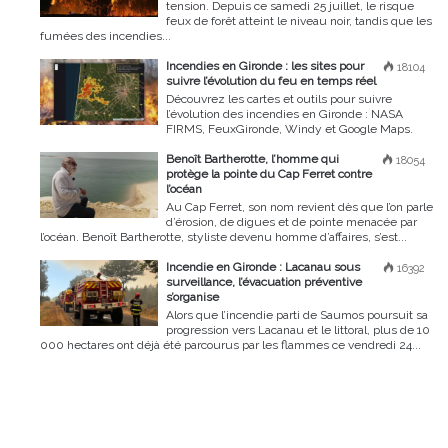
tension. Depuis ce samedi 25 juillet, le risque
feux de forêt atteint le niveau noir, tandis que les
fumées des incendies...
Incendies en Gironde : les sites pour
18104
suivre l’évolution du feu en temps réel
Découvrez les cartes et outils pour suivre
l’évolution des incendies en Gironde : NASA
FIRMS, FeuxGironde, Windy et Google Maps.
Benoît Bartherotte, l’homme qui
18054
protège la pointe du Cap Ferret contre
l’océan
Au Cap Ferret, son nom revient dès que l’on parle
d’érosion, de digues et de pointe menacée par
l’océan. Benoît Bartherotte, styliste devenu homme d’affaires, s’est...
Incendie en Gironde : Lacanau sous
16392
surveillance, l’évacuation préventive
s’organise
Alors que l’incendie parti de Saumos poursuit sa
progression vers Lacanau et le littoral, plus de 10
000 hectares ont déjà été parcourus par les flammes ce vendredi 24...