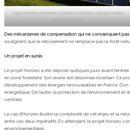
Engie et Neoen proposent un projet « ambitieux » de parc solaire
géant en Gironde.
Des mécanismes de compensation qui ne convainquent pas 
soulignent que le reboisement ne remplace pas la forêt natur
Un projet en sursis
Le projet Horizeo a été déposé quelques jours avant l’entrée e
en zone forestière. Son avenir est désormais incertain. Ce pr
développement des énergies renouvelables en France. D’un cô
énergétique. De l’autre, la protection de l’environnement e
centrale.
Le cas d’Horizeo illustre la complexité de cet enjeu et la né
entre ces deux impératifs. En attendant, le projet Horizeo con
environnementales.