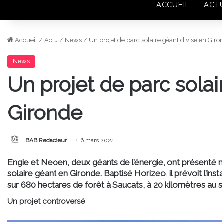
ACCUEIL
ACT
Accueil
/
Actu
/
News
/
Un projet de parc solaire géant divise en Gir
News
Un projet de parc solai
Gironde
BAB Redacteur
6 mars 2024
Engie et Neoen, deux géants de l’énergie, ont présenté m
solaire géant en Gironde. Baptisé Horizeo, il prévoit l’
sur 680 hectares de forêt à Saucats, à 20 kilomètres au
Un projet controversé