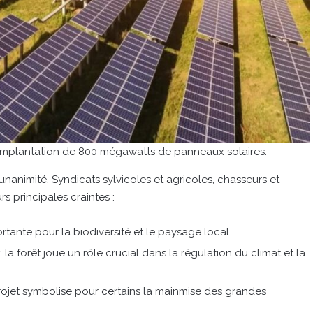
d’implantation de 800 mégawatts de panneaux solaires.
l’unanimité. Syndicats sylvicoles et agricoles, chasseurs et
 principales craintes :
rtante pour la biodiversité et le paysage local.
: la forêt joue un rôle crucial dans la régulation du climat et la
rojet symbolise pour certains la mainmise des grandes