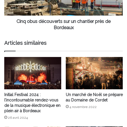
près
de
Bordeaux
Cinq obus découverts sur un chantier près de
Bordeaux
Articles similaires
Initial Festival 2024 :
Un marché de Noël se prépare
l’incontournable rendez-vous
au Domaine de Cordet
de la musique électronique en
4 novembre 2022
plein air à Bordeaux
26 avril 2024