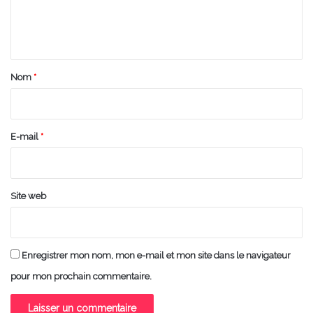
e
n
t
a
Nom
*
i
r
e
E-mail
*
*
Site web
Enregistrer mon nom, mon e-mail et mon site dans le navigateur
pour mon prochain commentaire.