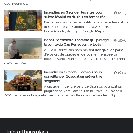
des incendies...
Incendies en Gironde : les sites pour
18105
suivre l’évolution du feu en temps réel
Découvrez les cartes et outils pour suivre l’évolution
des incendies en Gironde : NASA FIRMS,
FeuxGironde, Windy et Google Maps.
Benoît Bartherotte, l’homme qui protège
18056
la pointe du Cap Ferret contre l’océan
Au Cap Ferret, son nom revient dès que l’on parle
d’érosion, de digues et de pointe menacée par
l’océan. Benoît Bartherotte, styliste devenu homme
d’affaires, s’est...
Incendie en Gironde : Lacanau sous
16394
surveillance, l’évacuation préventive
s’organise
Alors que l’incendie parti de Saumos poursuit sa
progression vers Lacanau et le littoral, plus de 10
000 hectares ont déjà été parcourus par les flammes ce vendredi 24...
Infos et bons plans