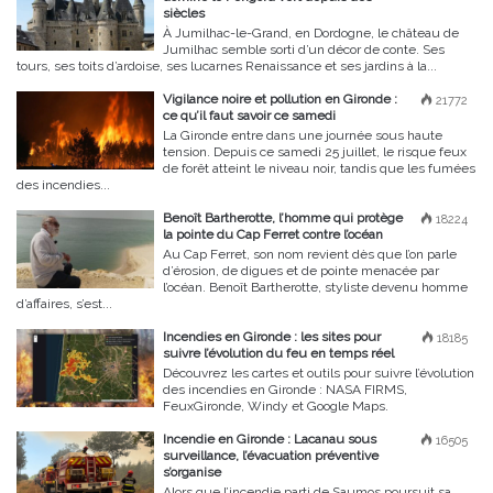
siècles
À Jumilhac-le-Grand, en Dordogne, le château de
Jumilhac semble sorti d’un décor de conte. Ses
tours, ses toits d’ardoise, ses lucarnes Renaissance et ses jardins à la...
Vigilance noire et pollution en Gironde :
21772
ce qu’il faut savoir ce samedi
La Gironde entre dans une journée sous haute
tension. Depuis ce samedi 25 juillet, le risque feux
de forêt atteint le niveau noir, tandis que les fumées
des incendies...
Benoît Bartherotte, l’homme qui protège
18224
la pointe du Cap Ferret contre l’océan
Au Cap Ferret, son nom revient dès que l’on parle
d’érosion, de digues et de pointe menacée par
l’océan. Benoît Bartherotte, styliste devenu homme
d’affaires, s’est...
Incendies en Gironde : les sites pour
18185
suivre l’évolution du feu en temps réel
Découvrez les cartes et outils pour suivre l’évolution
des incendies en Gironde : NASA FIRMS,
FeuxGironde, Windy et Google Maps.
Incendie en Gironde : Lacanau sous
16505
surveillance, l’évacuation préventive
s’organise
Alors que l’incendie parti de Saumos poursuit sa