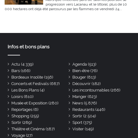
progression vers Lacanau et le littoral, plus de 10
000 hectares ont déjà été parcourus par les flammes ce vendredi 24...
Infos et bons plans
Actu
(4 339)
Agenda
(513)
Bars
(166)
Bien-être
(76)
Bordeaux Insolite
(156)
Bouger
(813)
Concerts et Festivals
(687)
Découvrir
(182)
Les Bons Plans
(4)
Les incontournables
(266)
Loisirs
(810)
Manger
(623)
Musée et Exposition
(280)
News
(5 876)
Reportages
(6)
Restaurants
(446)
Shopping
(255)
Sortir
(2 504)
Sortir
(289)
Sport
(375)
Théâtre et Cinéma
(187)
Visiter
(149)
Voyage
(27)