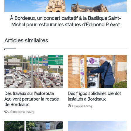
Basilique
Saint-
Michel
À Bordeaux, un concert caritatif à la Basilique Saint-
pour
Michel pour restaurer les statues d’Edmond Prévot
restaurer
les
Articles similaires
statues
d’Edmond
Prévot
Des travaux sur l’autoroute
Des frigos solidaires bientôt
A10 vont perturber la rocade
installés à Bordeaux
de Bordeaux
25 avril 2024
26 octobre 2023