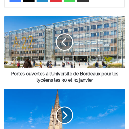
Portes
ouvertes
à
l’Université
de
Bordeaux
pour
les
lycéens
les
Portes ouvertes à l’Université de Bordeaux pour les
30
lycéens les 30 et 31 janvier
et
31
À
janvier
Bordeaux,
un
concert
caritatif
à
la