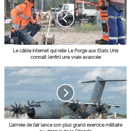
câble
internet
qui
relie
Le
Porge
aux
Etats
Unis
Le câble internet qui relie Le Porge aux Etats Unis
connait
connait (enfin) une vraie avancée
(enfin)
une
L’armée
vraie
de
avancée
l’air
lance
son
plus
grand
exercice
militaire
au-
L’armée de l’air lance son plus grand exercice militaire
dessus