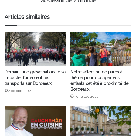
au-dessus de la Gironde
de
la
Articles similaires
Gironde
Demain, une grève nationale va
Notre sélection de parcs à
impacter fortement les
thème pour occuper vos
transports sur Bordeaux
enfants cet été à proximité de
Bordeaux
4 octobre 2021
30 juillet 2021