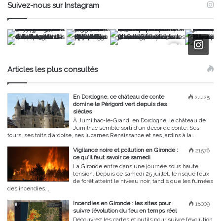
Suivez-nous sur Instagram
Articles les plus consultés
En Dordogne, ce château de conte
24425
domine le Périgord vert depuis des
siècles
À Jumilhac-le-Grand, en Dordogne, le château de
Jumilhac semble sorti d’un décor de conte. Ses
tours, ses toits d’ardoise, ses lucarnes Renaissance et ses jardins à la...
Vigilance noire et pollution en Gironde :
21576
ce qu’il faut savoir ce samedi
La Gironde entre dans une journée sous haute
tension. Depuis ce samedi 25 juillet, le risque feux
de forêt atteint le niveau noir, tandis que les fumées
des incendies...
Incendies en Gironde : les sites pour
18009
suivre l’évolution du feu en temps réel
Découvrez les cartes et outils pour suivre l’évolution