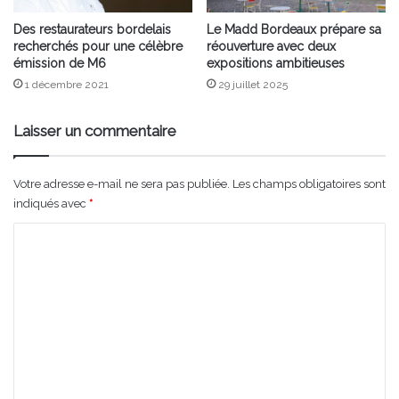
Des restaurateurs bordelais
Le Madd Bordeaux prépare sa
recherchés pour une célèbre
réouverture avec deux
émission de M6
expositions ambitieuses
1 décembre 2021
29 juillet 2025
Laisser un commentaire
Votre adresse e-mail ne sera pas publiée.
Les champs obligatoires sont
indiqués avec
*
C
o
m
m
e
n
t