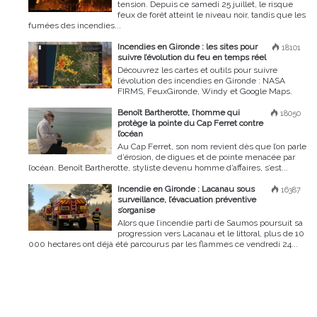
tension. Depuis ce samedi 25 juillet, le risque
feux de forêt atteint le niveau noir, tandis que les
fumées des incendies...
Incendies en Gironde : les sites pour
18101
suivre l’évolution du feu en temps réel
Découvrez les cartes et outils pour suivre
l’évolution des incendies en Gironde : NASA
FIRMS, FeuxGironde, Windy et Google Maps.
Benoît Bartherotte, l’homme qui
18050
protège la pointe du Cap Ferret contre
l’océan
Au Cap Ferret, son nom revient dès que l’on parle
d’érosion, de digues et de pointe menacée par
l’océan. Benoît Bartherotte, styliste devenu homme d’affaires, s’est...
Incendie en Gironde : Lacanau sous
16387
surveillance, l’évacuation préventive
s’organise
Alors que l’incendie parti de Saumos poursuit sa
progression vers Lacanau et le littoral, plus de 10
000 hectares ont déjà été parcourus par les flammes ce vendredi 24...