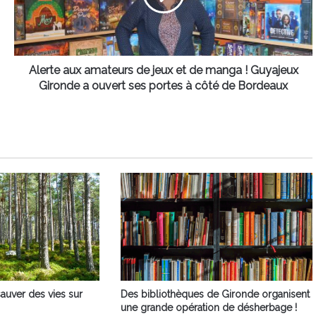
et
de
manga
!
Guyajeux
Alerte aux amateurs de jeux et de manga ! Guyajeux
Gironde
Gironde a ouvert ses portes à côté de Bordeaux
a
ouvert
ses
portes
à
côté
de
Bordeaux
sauver des vies sur
Des bibliothèques de Gironde organisent
une grande opération de désherbage !