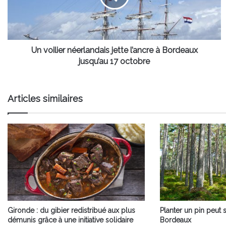
à
Bordeaux
jusqu’au
17
octobre
Un voilier néerlandais jette l’ancre à Bordeaux
jusqu’au 17 octobre
Articles similaires
Gironde : du gibier redistribué aux plus
Planter un pin peut 
démunis grâce à une initiative solidaire
Bordeaux