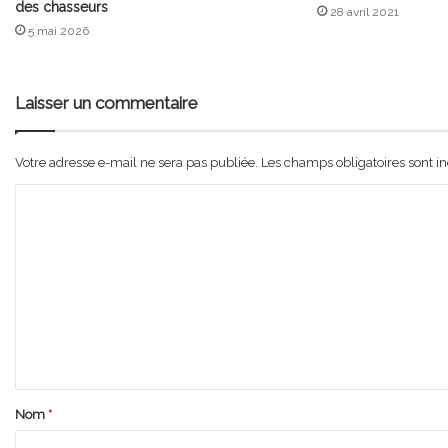
des chasseurs
28 avril 2021
5 mai 2026
Laisser un commentaire
Votre adresse e-mail ne sera pas publiée.
Les champs obligatoires sont i
C
o
m
m
e
n
t
a
Nom
*
i