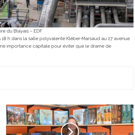
ire du Blayais – EDF
à 18 h dans la salle polyvalente Kléber-Marsaud au 27 avenue
’une importance capitale pour éviter que le drame de
Alerte
aux
amateurs
de
jeux