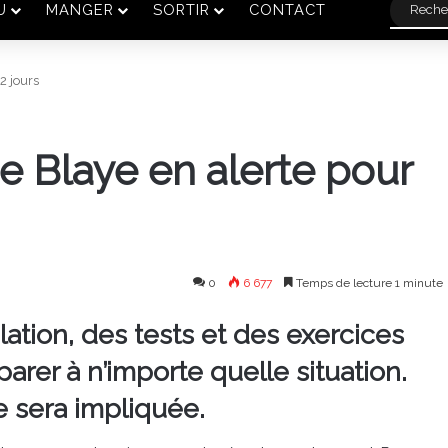
U
MANGER
SORTIR
CONTACT
2 jours
e Blaye en alerte pour
0
6 677
Temps de lecture 1 minute
lation, des tests et des exercices
arer à n’importe quelle situation.
le sera impliquée.