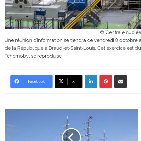
© Centrale nucléa
Une réunion d’information se tiendra ce vendredi 8 octobre 
de la République à Braud-et-Saint-Louis. Cet exercice est d
Tchernobyl se reproduise.
Linkedin
Pinterest
Partager par email
Facebook
X
Un
voilier
néerlandais
jette
l’ancre